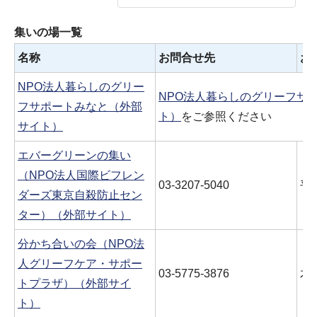
集いの場一覧
名称
お問合せ先
お
NPO法人暮らしのグリー
NPO法人暮らしのグリーフサ
フサポートみなと（外部
ト）
をご参照ください
サイト）
エバーグリーンの集い
（NPO法人国際ビフレン
03-3207-5040
平
ダーズ東京自殺防止セン
ター）（外部サイト）
分かち合いの会（NPO法
人グリーフケア・サポー
03-5775-3876
木
トプラザ）（外部サイ
ト）