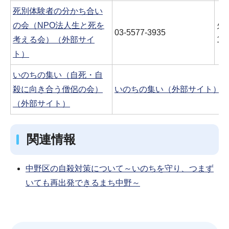
死別体験者の分かち合い
の会（NPO法人生と死を
火
03-5577-3935
考える会）（外部サイ
13
ト）
いのちの集い（自死・自
殺に向き合う僧侶の会）
いのちの集い（外部サイト）
を
（外部サイト）
関連情報
中野区の自殺対策について～いのちを守り、つまず
いても再出発できるまち中野～