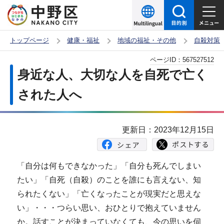
こ
の
ペ
トップページ
健康・福祉
地域の福祉・その他
自殺対策
ー
本
ページID：
567527512
ジ
文
身近な人、大切な人を自死で亡く
の
こ
先
された人へ
こ
頭
か
で
ら
更新日：2023年12月15日
す
「自分は何もできなかった」「自分も死んでしまい
たい」「自死（自殺）のことを誰にも言えない、知
られたくない」「亡くなったことが現実だと思えな
い」・・・つらい思い、おひとりで抱えていません
か。話すことが決まっていなくても、今の思いを伺