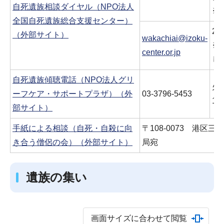
自死遺族相談ダイヤル（NPO法人
※
全国自死遺族総合支援センター）
2
（外部サイト）
wakachiai@izoku-
※
center.or.jp
し
自死遺族傾聴電話（NPO法人グリ
火
ーフケア・サポートプラザ）（外
03-3796-5453
11
部サイト）
手紙による相談（自死・自殺に向
〒108-0073 港区三
き合う僧侶の会）（外部サイト）
局宛
遺族の集い
画面サイズに合わせて閲覧