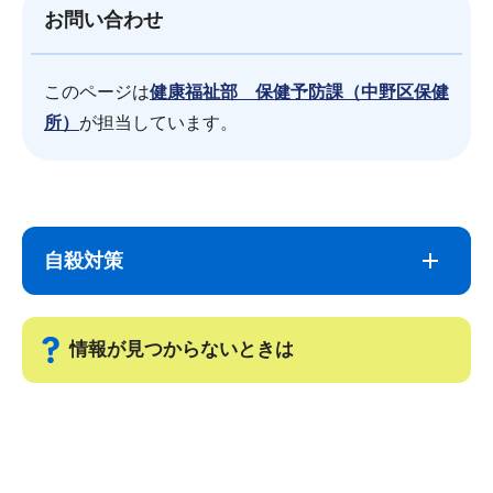
お問い合わせ
このページは
健康福祉部 保健予防課（中野区保健
所）
が担当しています。
サ
本
ブ
文
自殺対策
ナ
こ
ビ
こ
ゲ
ま
情報が見つからないときは
ー
で
シ
サ
ョ
ブ
ン
ナ