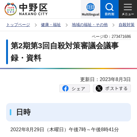
こ
の
ペ
トップページ
健康・福祉
地域の福祉・その他
自殺対策
ー
本
ページID：
273471686
ジ
文
第2期第3回自殺対策審議会議事
の
こ
先
録・資料
こ
頭
か
で
ら
更新日：2023年8月3日
す
日時
2022年8月29日（木曜日）午後7時～午後8時41分