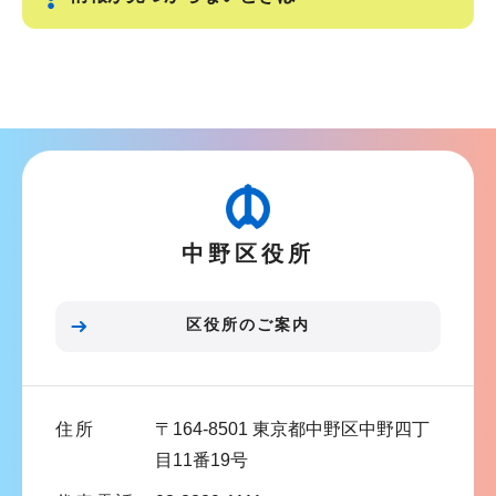
サ
ブ
ナ
ビ
ゲ
ー
中野区役所
シ
ョ
ン
区役所のご案内
こ
こ
ま
住所
〒164-8501 東京都中野区中野四丁
で
目11番19号