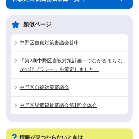
ナ
こ
ビ
こ
ゲ
ま
類似ページ
ー
で
シ
中野区自殺対策審議会答申
ョ
ン
「第2期中野区自殺対策計画～つながるまち な
こ
かの絆プラン～」を策定しました。
こ
か
中野区自殺対策審議会
ら
中野区児童福祉審議会第1回全体会
情報が見つからないときは