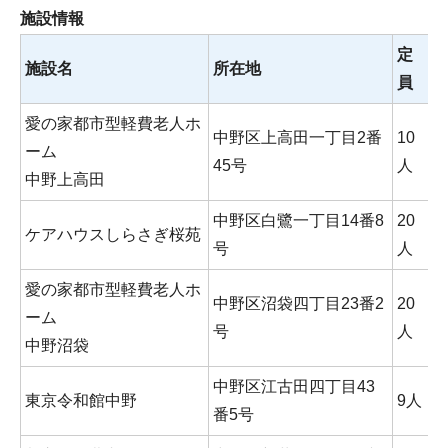
施設情報
定
施設名
所在地
員
愛の家都市型軽費老人ホ
中野区上高田一丁目2番
10
0
ーム
45号
人
5
中野上高田
中野区白鷺一丁目14番8
20
0
ケアハウスしらさぎ桜苑
号
人
5
愛の家都市型軽費老人ホ
中野区沼袋四丁目23番2
20
0
ーム
号
人
5
中野沼袋
中野区江古田四丁目43
0
東京令和館中野
9人
番5号
8