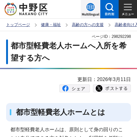
こ
の
ペ
トップページ
健康・福祉
高齢の方への支援
高齢者向け
ー
本
ページID：
298292298
ジ
文
都市型軽費老人ホームへ入所を希
の
こ
先
望する方へ
こ
頭
か
で
ら
更新日：2026年3月11日
す
都市型軽費老人ホームとは
都市型軽費老人ホームは、原則として身の回りのこ