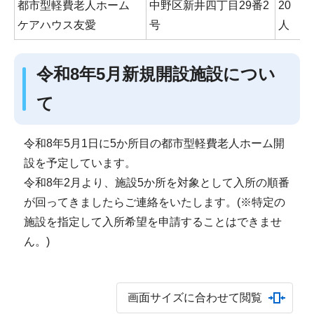
都市型軽費老人ホーム
中野区新井四丁目29番2
20
0
ケアハウス友愛
号
人
8
令和8年5月新規開設施設につい
て
令和8年5月1日に5か所目の都市型軽費老人ホーム開
設を予定しています。
令和8年2月より、施設5か所を対象として入所の順番
が回ってきましたらご連絡をいたします。(※特定の
施設を指定して入所希望を申請することはできませ
ん。)
画面サイズに合わせて閲覧