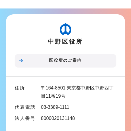
ナ
こ
ビ
こ
ゲ
か
ー
ら
シ
中野区役所
ョ
ン
こ
区役所のご案内
こ
ま
で
住所
〒164-8501 東京都中野区中野四丁
目11番19号
代表電話
03-3389-1111
法人番号
8000020131148