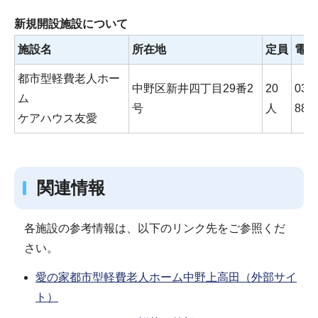
新規開設施設について
施設名
所在地
定員
電話
都市型軽費老人ホー
中野区新井四丁目29番2
20
03-5
ム
号
人
881
ケアハウス友愛
関連情報
各施設の参考情報は、以下のリンク先をご参照くだ
さい。
愛の家都市型軽費老人ホーム中野上高田（外部サイ
ト）