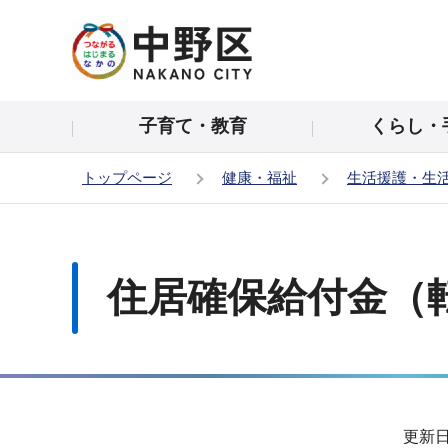
こ
の
ペ
ー
子育て・教育
くらし・
ジ
の
トップページ
健康・福祉
生活援護・生
先
頭
本
で
文
す
こ
住居確保給付金（
こ
か
ら
サ
更新日