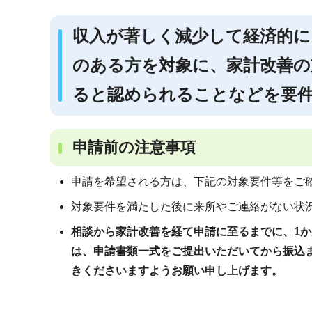
ブ
ナ
収入が著しく減少して経済的に
ビ
のある方を対象に、家計改善の
ゲ
ー
ると認められることなどを要
シ
ョ
ン
申請前の注意事項
こ
申請を希望される方は、下記の対象要件等をご
こ
か
対象要件を満たした後に来所やご連絡がない状
ら
相談から家計改善を経て申請に至るまでに、1
は、申請書類一式をご提出いただいてから振込
きくださいますようお願い申し上げます。