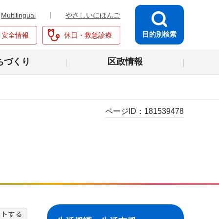
Multilingual
やさしいにほんご
目的別検索
・安全情報
休日・救急診療
ちづくり
区政情報
ページID：
181539478