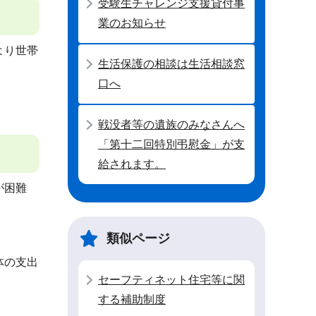
受験生チャレンジ支援貸付事
業のお知らせ
より世帯
生活保護の相談は生活相談窓
口へ
戦没者等の遺族のみなさんへ
「第十二回特別弔慰金」が支
給されます。
が困難
類似ページ
体の支出
セーフティネット住宅等に関
する補助制度