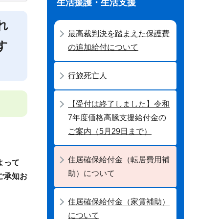
生活援護・生活支援
れ
最高裁判決を踏まえた保護費
す
の追加給付について
行旅死亡人
【受付は終了しました】令和
7年度価格高騰支援給付金の
ご案内（5月29日まで）
住居確保給付金（転居費用補
よって
助）について
ご承知お
住居確保給付金（家賃補助）
について