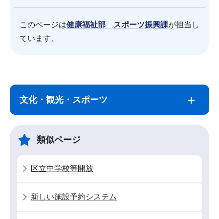
このページは
健康福祉部 スポーツ振興課
が担当し
ています。
サ
本
ブ
文
文化・観光・スポーツ
ナ
こ
ビ
こ
ゲ
ま
類似ページ
ー
で
シ
区立中学校等開放
ョ
ン
新しい施設予約システム
こ
こ