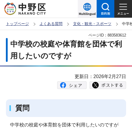
こ
の
ペ
トップページ
よくある質問
文化・観光・スポーツ
中学
ー
本
ページID：
883583612
ジ
文
中学校の校庭や体育館を団体で利
の
こ
先
用したいのですが
こ
頭
か
で
ら
更新日：2026年2月27日
す
質問
中学校の校庭や体育館を団体で利用したいのですが