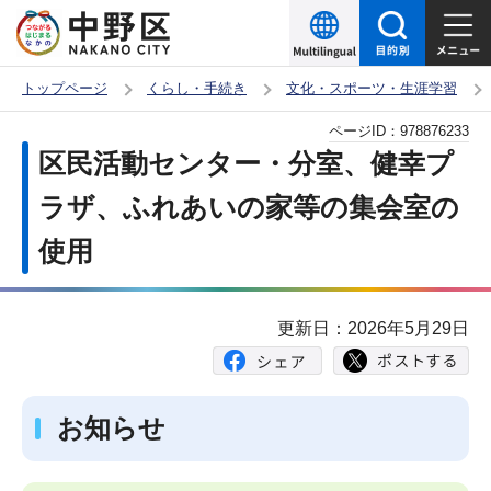
こ
の
ペ
トップページ
くらし・手続き
文化・スポーツ・生涯学習
ー
本
ページID：
978876233
ジ
文
区民活動センター・分室、健幸プ
の
こ
先
ラザ、ふれあいの家等の集会室の
こ
頭
使用
か
で
ら
す
更新日：2026年5月29日
お知らせ