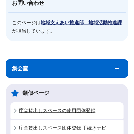
お問い合わせ
このページは
地域支えあい推進部 地域活動推進課
が担当しています。
サ
本
ブ
文
集会室
ナ
こ
ビ
こ
ゲ
ま
類似ページ
ー
で
シ
庁舎貸出しスペースの使用団体登録
ョ
ン
庁舎貸出しスペース団体登録 手続きナビ
こ