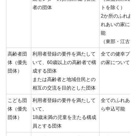
者の団体
トを除く）
2か所のふれあ
れあいの家につ
能
（東部・江古田
高齢者団
利用者登録の要件を満たして
全ての健幸プラ
体（優先
いて、60歳以上の高齢者で構
の家について3
団体）
成する団体
または高齢者と地域住民との
相互の交流を目的とした団体
こども団
利用者登録の要件を満たして
全てのふれあい
体（優先
いて、
ら申込可能
団体）
18歳未満の児童を主たる構成
員とする団体