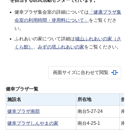
を担当する区民活動センターで行います。
健幸プラザ集会室の詳細については
「健康プラザ集
会室の利用時間・使用料について」
をご覧くださ
い。
ふれあいの家について詳細は
城山ふれあいの家（さ
くら館）
、
みずの塔ふれあいの家
をご覧ください。
画面サイズに合わせて閲覧
健幸プラザ一覧
施設名
所在地
担
健幸プラザ南部
南台5-27-24
南
健幸プラザしんやまの家
南台4-25-1
南