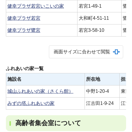
健幸プラザ若宮いこいの家
若宮1-49-1
鷺
健幸プラザ若宮
大和町4-51-11
鷺
健幸プラザ鷺宮
若宮3-58-10
鷺
画面サイズに合わせて閲覧
ふれあいの家一覧
施設名
所在地
担当
城山ふれあいの家（さくら館）
中野1‐20‐4
東部
みずの塔ふれあいの家
江古田1-9-24
江古
高齢者集会室について