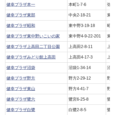
健幸プラザ本一
本町1-7-6
弥
健幸プラザ東部
中央2-18-21
東
健幸プラザ昭和
東中野3-19-18
昭
健幸プラザ東中野いこいの家
東中野4-9-22-201
東
健幸プラザ上高田二丁目公園
上高田2-8-11
上
健幸プラザみどり館上高田
上高田4-17-3
上
健幸プラザ沼袋
沼袋1-34-14
沼
健幸プラザ野方
野方2-29-12
野
健幸プラザ東山
野方4-41-7
野
健幸プラザ鷺六
鷺宮6-25-8
鷺
健幸プラザ白鷺
白鷺2-8-5
鷺