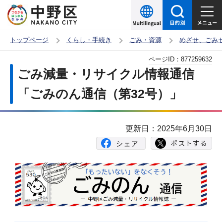
こ
の
ペ
トップページ
くらし・手続き
ごみ・資源
めざせ、ごみ
ー
本
ページID：
877259632
ジ
文
ごみ減量・リサイクル情報通信
の
こ
先
「ごみのん通信（第32号）」
こ
頭
か
で
ら
更新日：2025年6月30日
す