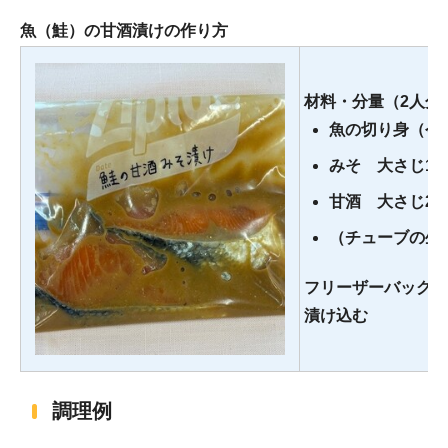
魚（鮭）の甘酒漬けの作り方
材料・分量（2人分
魚の切り身（今
みそ 大さじ1
甘酒 大さじ2
（チューブの生
フリーザーバッグに
漬け込む
調理例