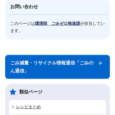
お問い合わせ
このページは
環境部 ごみゼロ推進課
が担当してい
ます。
サ
本
ブ
文
ごみ減量・リサイクル情報通信「ごみの
ナ
こ
ん通信」
ビ
こ
ゲ
ま
ー
で
類似ページ
シ
ョ
レシピまとめ
ン