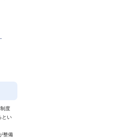
。
：
の制度
るとい
が整備