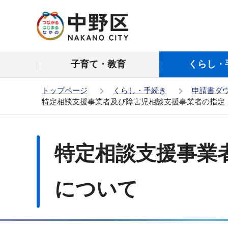
こ
の
ペ
ー
子育て・教育
くらし・
ジ
の
トップページ
くらし・手続き
申請書ダ
先
特定相談支援事業者及び障害児相談支援事業者の指定
頭
で
本
す
文
特定相談支援事業
こ
こ
か
について
ら