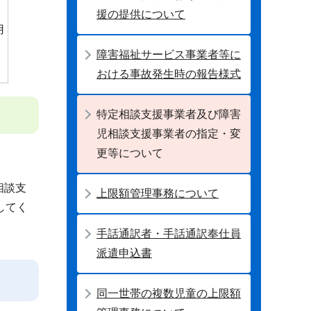
援の提供について
用
障害福祉サービス事業者等に
おける事故発生時の報告様式
特定相談支援事業者及び障害
児相談支援事業者の指定・変
更等について
相談支
上限額管理事務について
してく
手話通訳者・手話通訳奉仕員
派遣申込書
同一世帯の複数児童の上限額