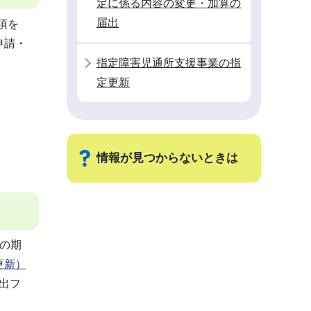
定に係る内容の変更・加算の
届出
項を
申請・
指定障害児通所支援事業の指
定更新
情報が見つからないときは
サ
ブ
ナ
の期
ビ
更新）
ゲ
出フ
ー