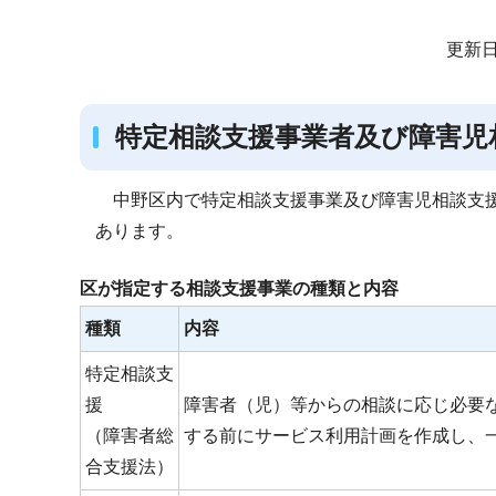
サ
更新日
ブ
ナ
特定相談支援事業者及び障害児
ビ
ゲ
ー
中野区内で特定相談支援事業及び障害児相談支援
シ
あります。
ョ
区が指定する相談支援事業の種類と内容
ン
こ
種類
内容
こ
特定相談支
か
援
障害者（児）等からの相談に応じ必要
ら
（障害者総
する前にサービス利用計画を作成し、
合支援法）