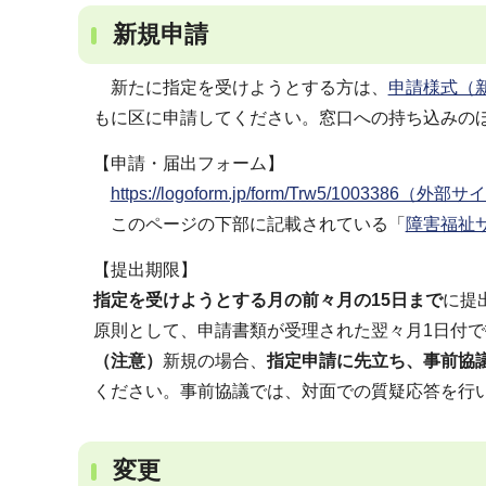
新規申請
新たに指定を受けようとする方は、
申請様式（新
もに区に申請してください。窓口への持ち込みの
【申請・届出フォーム】
https://logoform.jp/form/Trw5/1003386（外部
このページの下部に記載されている「
障害福祉
【提出期限】
指定を受けようとする月の前々月の15日まで
に提
原則として、申請書類が受理された翌々月1日付
（注意）
新規の場合、
指定申請に先立ち、事前協
ください。事前協議では、対面での質疑応答を行
変更