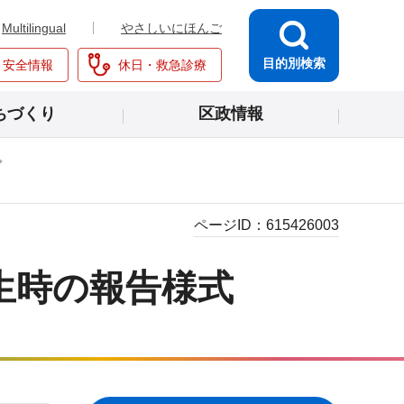
Multilingual
やさしいにほんご
目的別検索
・安全情報
休日・救急診療
ちづくり
区政情報
ページID：
615426003
生時の報告様式