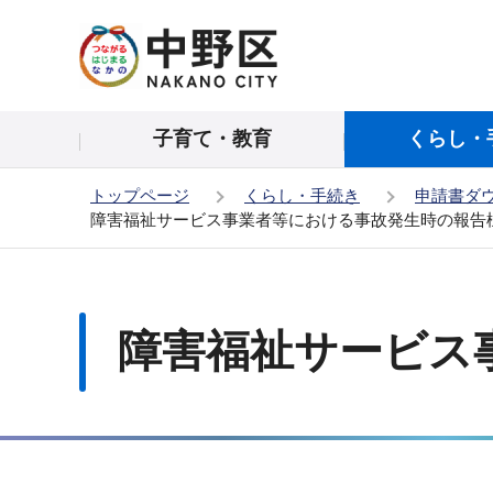
こ
の
ペ
ー
子育て・教育
くらし・
ジ
の
トップページ
くらし・手続き
申請書ダ
先
障害福祉サービス事業者等における事故発生時の報告
頭
で
本
す
文
こ
障害福祉サービス
こ
か
ら