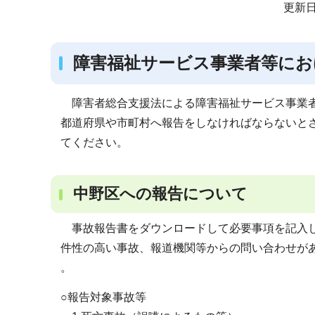
サ
更新日
ブ
ナ
障害福祉サービス事業者等にお
ビ
ゲ
ー
障害者総合支援法による障害福祉サービス事業者
シ
都道府県や市町村へ報告をしなければならないと
ョ
てください。
ン
こ
中野区への報告について
こ
か
事故報告書をダウンロードして必要事項を記入し
ら
件性の高い事故、報道機関等からの問い合わせが
。
○報告対象事故等