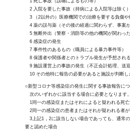
1 死亡事故（誤嚥によるもの等）
2 入院を要した事故（持病による入院等は除く
3 （2以外の）医療機関での治療を要する負傷や
4 薬の誤与薬（その後の経過に関わらず、事案
5 無断外出（警察・消防等の他の機関が関わっ
6 感染症の発生
7 事件性のあるもの（職員による暴力事件等）
8 保護者や関係者とのトラブル発生が予想され
9 施設運営上の事故の発生（不正会計処理、送
10 その他特に報告の必要があると施設が判断し
○新型コロナ等感染症の発生に関する事故報告に
次のいずれかに該当する場合に必要となります
1同一の感染症またはそれによると疑われる死亡
2同一の感染症の患者またはそれが疑われる者が
3上記1，2に該当しない場合であっても、通常
要と認めた場合