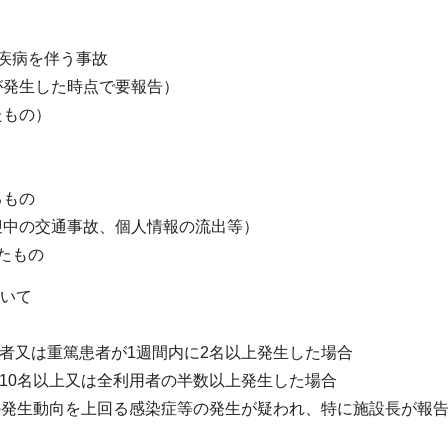
）
疾病を伴う事故
が発生した時点で要報告）
たもの）
るもの
迎中の交通事故、個人情報の流出等）
たもの
ついて
。
者又は重篤患者が1週間内に2名以上発生した場合
10名以上又は全利用者の半数以上発生した場合
の発生動向を上回る感染症等の発生が疑われ、特に施設長が報