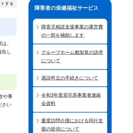
障害者の保健福祉サービス
障害児相談支援事業の運営費
の一部を補助します
際は、
報告し
グループホーム都加算の請求
について
過誤申立の手続きについて
令和3年度居宅系事業者連絡
故や事
会資料
ださい
重度訪問介護における同行支
援の提供について