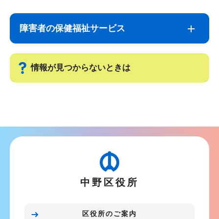
サ
本
ブ
文
障害者の保健福祉サービス
ナ
こ
ビ
こ
ゲ
ま
情報が見つからないときは
ー
で
シ
サ
ョ
ブ
ン
ナ
こ
ビ
こ
ゲ
か
ー
ら
中野区役所
シ
ョ
ン
区役所のご案内