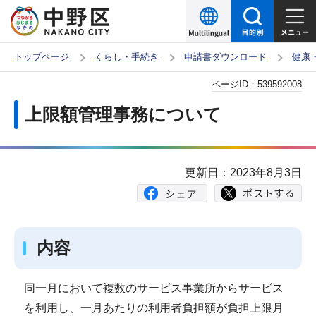
こ
の
ペ
トップページ
くらし・手続き
申請書ダウンロード
健康
ー
本
ページID：
539592008
ジ
文
の
上限額管理事務について
こ
先
こ
頭
か
で
更新日：2023年8月3日
ら
す
内容
同一月において複数のサービス事業所からサービス
を利用し、一月あたりの利用者負担額が負担上限月