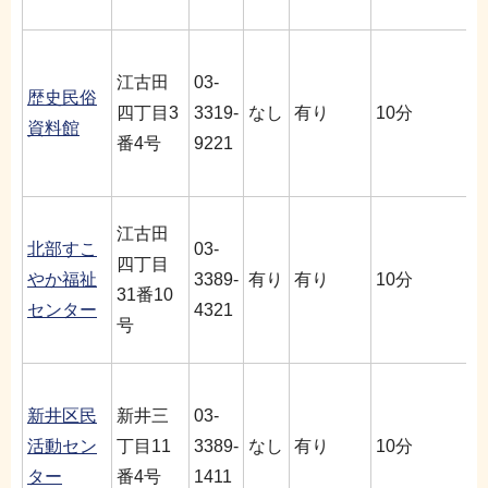
江古田
03-
歴史民俗
四丁目3
3319-
なし
有り
10分
資料館
番4号
9221
江古田
北部すこ
03-
四丁目
やか福祉
3389-
有り
有り
10分
31番10
センター
4321
号
新井区民
新井三
03-
活動セン
丁目11
3389-
なし
有り
10分
ター
番4号
1411