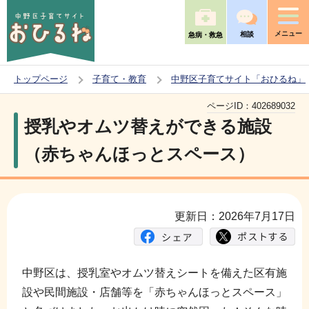
こ
の
メニュー
相談
急病・救急
ペ
ー
トップページ
子育て・教育
中野区子育てサイト「おひるね」
ジ
本
の
ページID：
402689032
文
授乳やオムツ替えができる施設
先
こ
頭
（赤ちゃんほっとスペース）
こ
で
か
す
ら
更新日：2026年7月17日
中野区は、授乳室やオムツ替えシートを備えた区有施
設や民間施設・店舗等を「赤ちゃんほっとスペース」