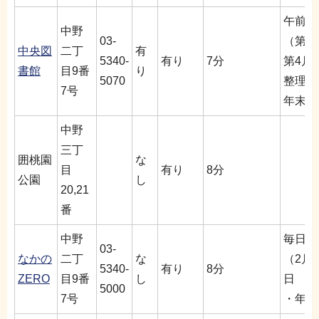
午前9
中野
03-
（第2
中央図
二丁
有
5340-
有り
7分
第4月
書館
目9番
り
5070
整理期
7号
年末年
中野
三丁
囲桃園
な
目
有り
8分
公園
し
20,21
番
中野
毎日午
03-
なかの
二丁
な
（2月
5340-
有り
8分
ZERO
目9番
し
日
5000
7号
・年末