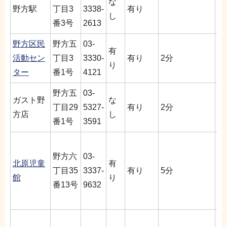
な
施
野方駅
丁目3
3338-
有り
し
さ
番3号
2613
野方区民
野方五
03-
午
有
活動セン
丁目3
3330-
有り
2分
(
り
ター
番1号
4121
掃
野方五
03-
ガスト野
な
施
丁目29
5327-
有り
2分
方店
し
さ
番1号
3591
午
野方六
03-
土
北原児童
有
丁目35
3337-
有り
5分
午
館
り
番13号
9632
【
日
午