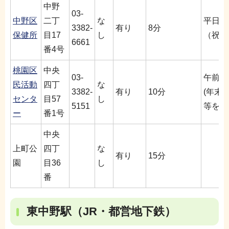
中野
03-
中野区
二丁
な
平日午
3382-
有り
8分
保健所
目17
し
（祝日
6661
番4号
桃園区
中央
03-
午前8
民活動
四丁
な
3382-
有り
10分
(年末
センタ
目57
し
5151
等を除
ー
番1号
中央
上町公
四丁
な
有り
15分
園
目36
し
番
東中野駅（JR・都営地下鉄）