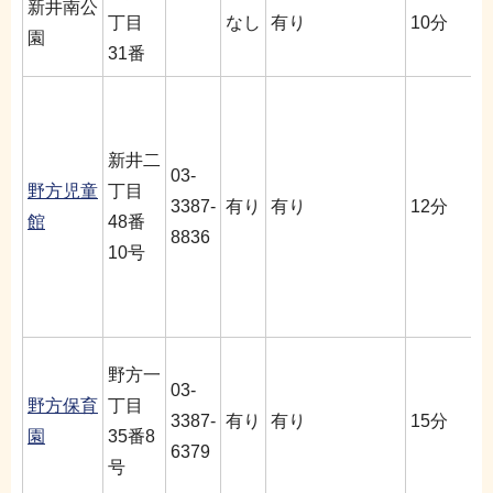
新井南公
丁目
なし
有り
10分
園
31番
新井二
03-
野方児童
丁目
3387-
有り
有り
12分
館
48番
8836
10号
野方一
03-
野方保育
丁目
3387-
有り
有り
15分
園
35番8
6379
号