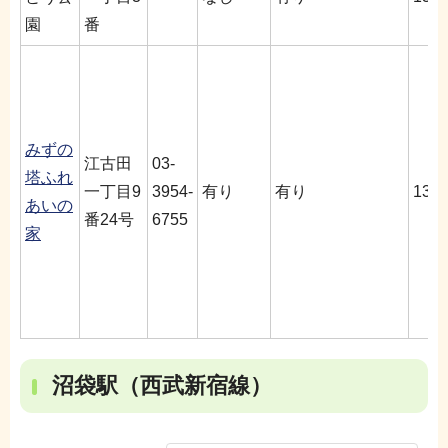
園
番
みずの
江古田
03-
塔ふれ
一丁目9
3954-
有り
有り
13分
あいの
番24号
6755
家
沼袋駅（西武新宿線）