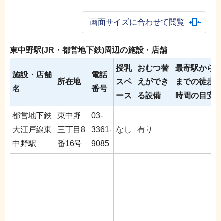
画面サイズに合わせて閲覧
東中野駅(JR・都営地下鉄)周辺の施設・店舗
授乳
おむつ替
最寄駅から
施設・店舗
電話
所在地
スペ
えができ
までの徒歩
名
番号
ース
る設備
時間の目安
都営地下鉄
東中野
03-
大江戸線東
三丁目8
3361-
なし
有り
中野駅
番16号
9085