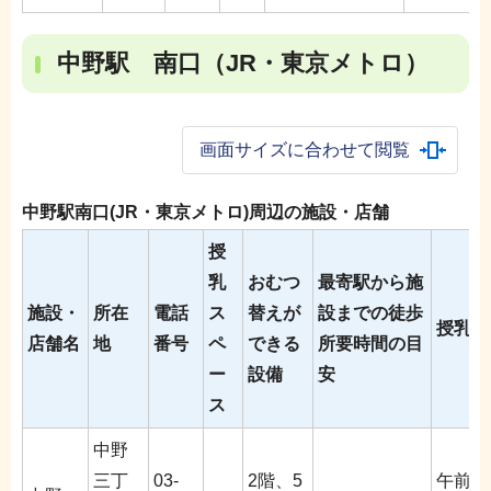
中野駅 南口（JR・東京メトロ）
画面サイズに合わせて閲覧
中野駅南口(JR・東京メトロ)周辺の施設・店舗
授
乳
おむつ
最寄駅から施
施設・
所在
電話
ス
替えが
設までの徒歩
授乳室
店舗名
地
番号
ペ
できる
所要時間の目
ー
設備
安
ス
中野
三丁
03-
2階、5
午前1