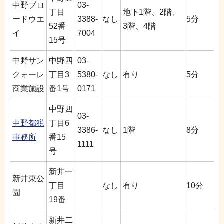
中野ブロ
03-
丁目
地下1階、2階、
ードウエ
3388-
なし
5分
52番
3階、4階
イ
7004
15号
中野サン
中野四
03-
クォーレ
丁目3
5380-
なし
有り
5分
商業施設
番1号
0171
中野四
03-
中野都税
丁目6
3386-
なし
1階
8分
事務所
番15
1111
号
新井一
新井東公
丁目
なし
有り
10分
園
19番
新井二