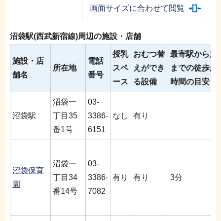
画面サイズに合わせて閲覧
沼袋駅(西武新宿線)周辺の施設・店舗
授乳
おむつ替
最寄駅から施
施設・店
電話
所在地
スペ
えができ
までの徒歩所
舗名
番号
ース
る設備
時間の目安
沼袋一
03-
沼袋駅
丁目35
3386-
なし
有り
番1号
6151
沼袋一
03-
沼袋保育
丁目34
3386-
有り
有り
3分
園
番14号
7082