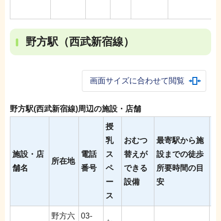
野方駅（西武新宿線）
画面サイズに合わせて閲覧
野方駅(西武新宿線)周辺の施設・店舗
授
乳
おむつ
最寄駅から施
施設・店
電話
ス
替えが
設までの徒歩
授
所在地
舗名
番号
ペ
できる
所要時間の目
能
ー
設備
安
ス
野方六
03-