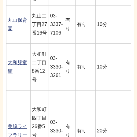
月
丸山二
03-
丸山保育
有
（
丁目27
3337-
有り
10分
園
り
く
番16号
7106
午
午
大和町
03-
土
大和児童
二丁目
有
3330-
有り
10分
午
館
8番12
り
3261
館
号
祝
午
火
大和町
日
四丁目
03-
※
美鳩ライ
26番5
有
3330-
有り
20分
館
ブラリー
号
り