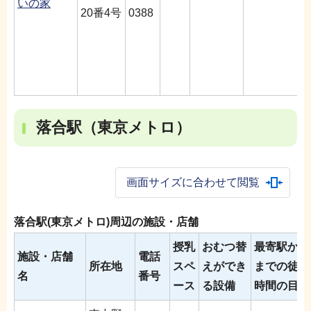
いの家
20番4号
0388
落合駅（東京メトロ）
画面サイズに合わせて閲覧
落合駅(東京メトロ)周辺の施設・店舗
授乳
おむつ替
最寄駅から
施設・店舗
電話
所在地
スペ
えができ
までの徒歩
名
番号
ース
る設備
時間の目安