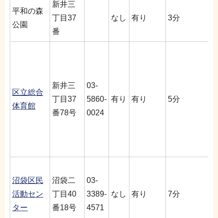
新井三
平和の森
丁目37
なし
有り
3分
公園
番
新井三
03-
区立総合
丁目37
5860-
有り
有り
5分
体育館
番78号
0024
沼袋区民
沼袋二
03-
活動セン
丁目40
3389-
なし
有り
7分
ター
番18号
4571