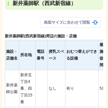
新井薬師駅（西武新宿線）
画面サイズに合わせて閲覧
新井薬師駅(西武新宿線)周辺の施設・店舗
最寄
施設・
電話
授乳スペ
おむつ替えができ
施設
所在地
店舗名
番号
ース
る設備
徒歩
間の
新井五
丁目4
新井薬
番、四
なし
有り
5分
師公園
丁目15
番