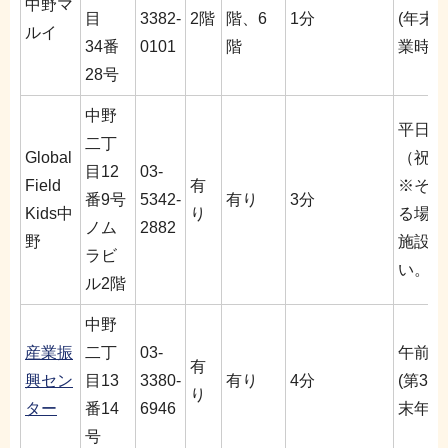
中野マ
目
3382-
2階
階、6
1分
(年末
ルイ
34番
0101
階
業時間
28号
中野
平日午
二丁
Global
（祝日
目12
03-
Field
有
※その
番9号
5342-
有り
3分
Kids中
り
る場合
ノム
2882
野
施設に
ラビ
い。
ル2階
中野
産業振
二丁
03-
午前8
有
興セン
目13
3380-
有り
4分
(第3
り
ター
番14
6946
末年始
号