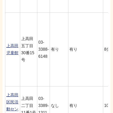
上高田
03-
上高田
五丁目
3388-
有り
有り
8分
児童館
30番15
6148
号
上高田
上高田
03-
区民活
二丁目
3389-
なし
有り
10分
動セン
11番1号
1311