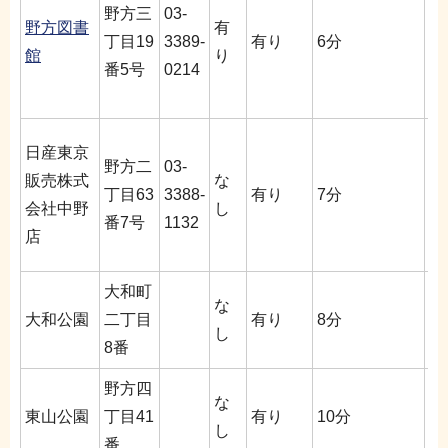
野方三
03-
（
野方図書
有
丁目19
3389-
有り
6分
日
館
り
番5号
0214
特
を
午
日産東京
野方二
03-
火
販売株式
な
丁目63
3388-
有り
7分
G
会社中野
し
番7号
1132
直
店
い
大和町
な
大和公園
二丁目
有り
8分
し
8番
野方四
な
東山公園
丁目41
有り
10分
し
番