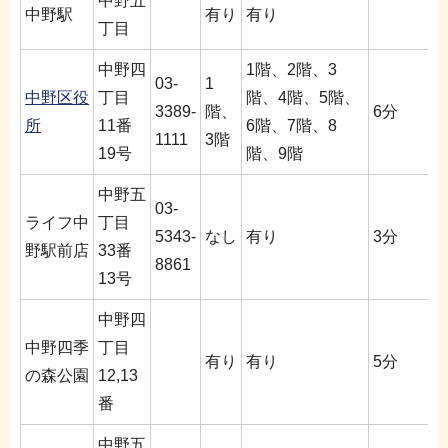
中野五
中野駅
有り
有り
丁目
中野四
1階、2階、3
03-
1
中野区役
丁目
階、4階、5階、
3389-
階、
6分
所
11番
6階、7階、8
1111
3階
19号
階、9階
中野五
03-
ライフ中
丁目
5343-
なし
有り
3分
野駅前店
33番
8861
13号
中野四
中野四季
丁目
有り
有り
5分
の森公園
12,13
番
中野五