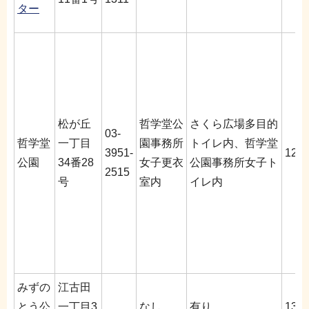
ター
松が丘
哲学堂公
さくら広場多目的
03‐
哲学堂
一丁目
園事務所
トイレ内、哲学堂
3951‐
12分
公園
34番28
女子更衣
公園事務所女子ト
2515
号
室内
イレ内
みずの
江古田
とう公
一丁目3
なし
有り
13分