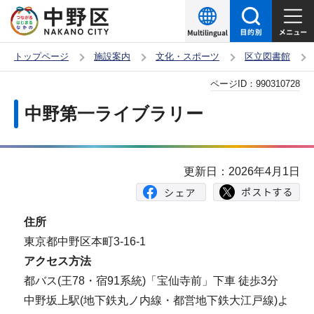
こ
の
ペ
トップページ
施設案内
文化・スポーツ
区立図書館
ー
本
ページID：
990310728
ジ
文
の
中野第一ライブラリー
こ
先
こ
頭
か
で
更新日：2026年4月1日
ら
す
住所
東京都中野区本町3-16-1
アクセス方法
都バス(王78・宿91系統)「宝仙寺前」下車 徒歩3分
中野坂上駅(地下鉄丸ノ内線・都営地下鉄大江戸線)よ