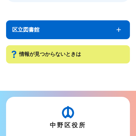
サ
本
ブ
文
区立図書館
ナ
こ
ビ
こ
ゲ
ま
情報が見つからないときは
ー
で
シ
サ
ョ
ブ
ン
ナ
こ
ビ
こ
ゲ
か
ー
ら
中野区役所
シ
ョ