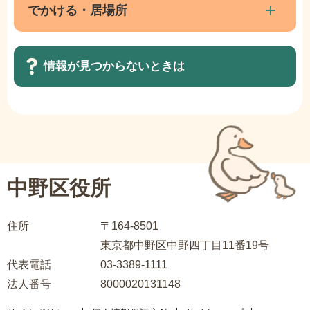
ナ
でかける・居場所
こ
ビ
ま
ゲ
で
情報が見つからないときは
ー
シ
ョ
サ
ン
ブ
こ
ナ
こ
ビ
中野区役所
か
ゲ
ら
ー
住所
〒164-8501
シ
東京都中野区中野四丁目11番19号
ョ
代表電話
03-3389-1111
ン
法人番号
8000020131148
こ
こ