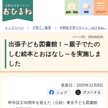
こ
の
メニュー
相談
急病・救急
ペ
ー
トップページ
子育て・教育
中野区子育てサイト「おひるね」
ジ
本
の
ページID：
255184225
文
出張子ども図書館！～親子でたの
先
こ
頭
しむ絵本とおはなし～を実施しま
こ
で
した
か
す
ら
更新日：2025年12月8日
昨年設立50周年を迎えた（公財）東京子ども図書館