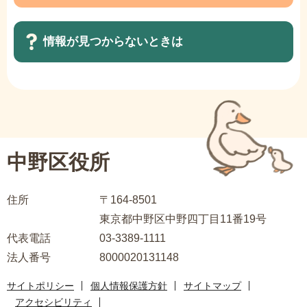
ビ
ま
ゲ
で
情報が見つからないときは
ー
シ
ョ
サ
ン
ブ
こ
ナ
こ
ビ
中野区役所
か
ゲ
ら
ー
住所
〒164-8501
シ
東京都中野区中野四丁目11番19号
ョ
代表電話
03-3389-1111
ン
法人番号
8000020131148
こ
こ
サイトポリシー
個人情報保護方針
サイトマップ
ま
アクセシビリティ