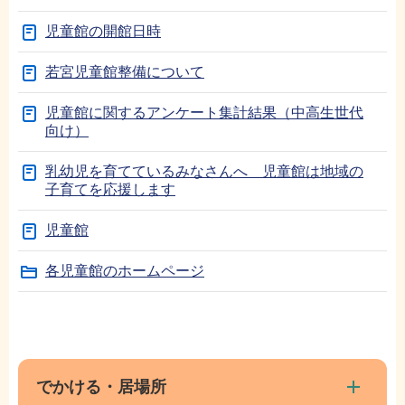
児童館の開館日時
若宮児童館整備について
児童館に関するアンケート集計結果（中高生世代
向け）
乳幼児を育てているみなさんへ 児童館は地域の
子育てを応援します
児童館
各児童館のホームページ
本
サ
文
ブ
こ
ナ
でかける・居場所
こ