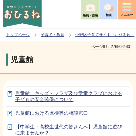
こ
の
メニュー
相談
急病・救急
ペ
ー
トップページ
子育て・教育
中野区子育てサイト「おひるね」
ジ
本
の
ページID：
276808480
文
先
児童館
こ
頭
こ
で
か
す
ら
児童館、キッズ・プラザ及び学童クラブにおける
子どもの安全確保について
児童館における虐待等の相談窓口
【中学生・高校生世代の皆さんへ】児童館に遊び
に来ませんか？