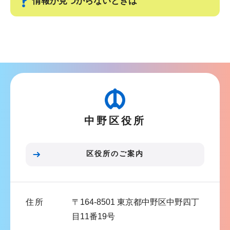
情報が見つからないときは
ー
で
シ
サ
ョ
ブ
ン
ナ
こ
ビ
こ
ゲ
か
ー
ら
中野区役所
シ
ョ
ン
区役所のご案内
こ
こ
ま
住所
〒164-8501 東京都中野区中野四丁
で
目11番19号