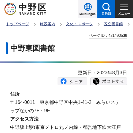
こ
の
ペ
トップページ
施設案内
文化・スポーツ
区立図書館
ー
本
ページID：
421490538
ジ
文
の
中野東図書館
こ
先
こ
頭
か
で
更新日：2023年8月3日
ら
す
住所
〒164-0011 東京都中野区中央1-41-2 みらいステ
ップなかの7F～9F
アクセス方法
中野坂上駅(東京メトロ丸ノ内線・都営地下鉄大江戸