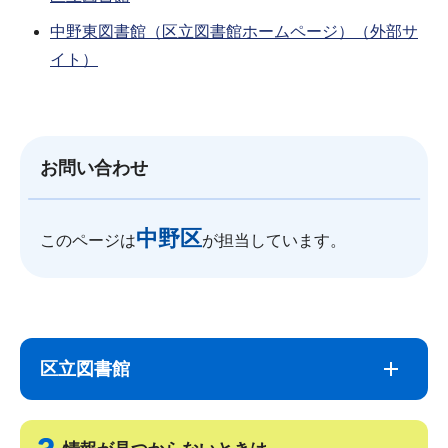
中野東図書館（区立図書館ホームページ）（外部サ
イト）
お問い合わせ
中野区
このページは
が担当しています。
サ
本
ブ
文
区立図書館
ナ
こ
ビ
こ
ゲ
ま