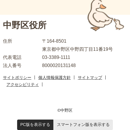
ブ
こ
ナ
こ
ビ
中野区役所
か
ゲ
ら
ー
住所
〒164-8501
シ
東京都中野区中野四丁目11番19号
ョ
代表電話
03-3389-1111
ン
法人番号
8000020131148
こ
こ
サイトポリシー
個人情報保護方針
サイトマップ
ま
アクセシビリティ
で
©中野区
PC版を表示する
スマートフォン版を表示する