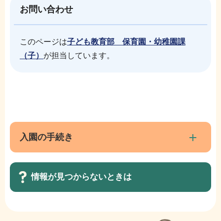
お問い合わせ
このページは
子ども教育部 保育園・幼稚園課
（子）
が担当しています。
本
サ
文
ブ
こ
ナ
入園の手続き
こ
ビ
ま
ゲ
で
情報が見つからないときは
ー
シ
ョ
サ
ン