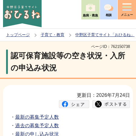
こ
の
メニュー
相談
急病・救急
ペ
ー
トップページ
子育て・教育
中野区子育てサイト「おひるね」
ジ
本
の
ページID：
762150738
文
認可保育施設等の空き状況・入所
先
こ
頭
の申込み状況
こ
で
か
す
ら
更新日：2026年7月24日
・
最新の募集予定人数
・
過去の募集予定人数
・
最新の申し込み状況