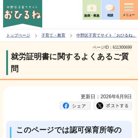
こ
の
メニュー
相談
急病・救急
ペ
ー
トップページ
子育て・教育
中野区子育てサイト「おひるね」
ジ
本
の
ページID：
611300699
文
就労証明書に関するよくあるご質
先
こ
頭
問
こ
で
か
す
ら
更新日：2026年6月9日
このページでは認可保育所等の