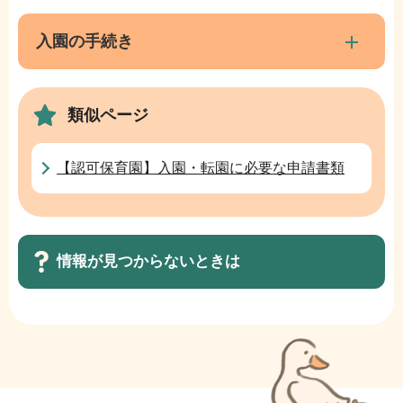
ブ
こ
ナ
入園の手続き
こ
ビ
ま
ゲ
で
類似ページ
ー
シ
ョ
【認可保育園】入園・転園に必要な申請書類
ン
こ
こ
情報が見つからないときは
か
ら
サ
ブ
ナ
ビ