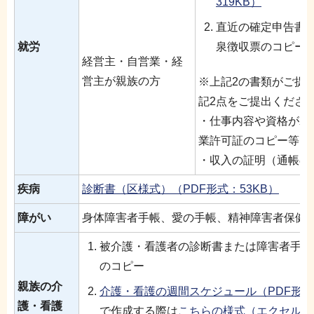
319KB）
直近の確定申告書
就労
泉徴収票のコピー
経営主・自営業・経
営主が親族の方
※上記2の書類がご提
記2点をご提出くださ
・仕事内容や資格がわ
業許可証のコピー等）
・収入の証明（通帳の
疾病
診断書（区様式）（PDF形式：53KB）
障がい
身体障害者手帳、愛の手帳、精神障害者保健
被介護・看護者の診断書または障害者手帳
のコピー
親族の介
介護・看護の週間スケジュール（PDF形式：
護・看護
で作成する際は
こちらの様式（エクセル：1