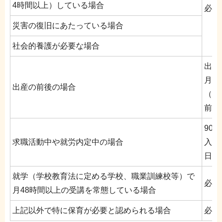
4時間以上）している場合
必要
災害の復旧にあたっている場合
社会的養護が必要な場合
出産
月
出産の前後の場合
（多
前か
90日
求職活動中や就労内定中の場合
入園
日目
就学（学校教育法に定める学校、職業訓練校等）で
必要
月48時間以上の受講を常態している場合
上記以外で特に保育が必要と認められる場合
必要