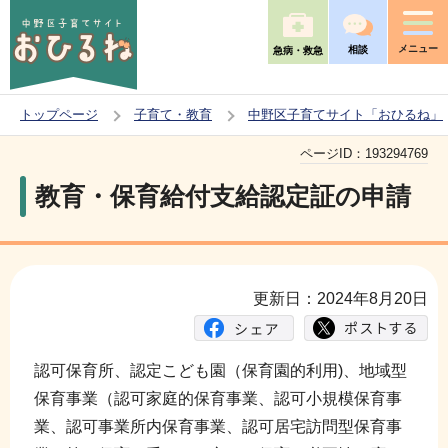
こ
の
メニュー
相談
急病・救急
ペ
ー
トップページ
子育て・教育
中野区子育てサイト「おひるね」
ジ
本
の
ページID：
193294769
文
先
教育・保育給付支給認定証の申請
こ
頭
こ
で
か
す
ら
更新日：2024年8月20日
認可保育所、認定こども園（保育園的利用)、地域型
保育事業（認可家庭的保育事業、認可小規模保育事
業、認可事業所内保育事業、認可居宅訪問型保育事