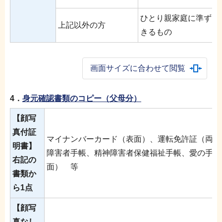
ひとり親家庭に準ずる
上記以外の方
きるもの
画面サイズに合わせて閲覧
4．
身元確認書類のコピー（父母分）
【顔写
真付証
マイナンバーカード（表面）、運転免許証（両面
明書】
障害者手帳、精神障害者保健福祉手帳、愛の手帳
右記の
面） 等
書類か
ら1点
【顔写
真なし