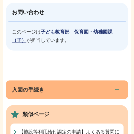
お問い合わせ
このページは
子ども教育部 保育園・幼稚園課
（子）
が担当しています。
本
サ
文
ブ
こ
ナ
入園の手続き
こ
ビ
ま
ゲ
で
類似ページ
ー
シ
ョ
【施設等利用給付認定の申請】よくある質問に