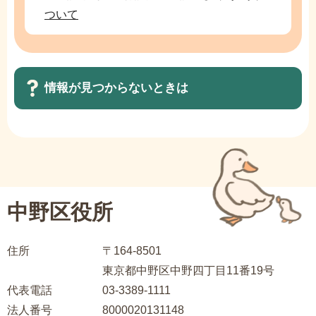
ン
ついて
こ
こ
か
情報が見つからないときは
ら
サ
ブ
ナ
ビ
中野区役所
ゲ
ー
住所
〒164-8501
シ
東京都中野区中野四丁目11番19号
ョ
代表電話
03-3389-1111
ン
法人番号
8000020131148
こ