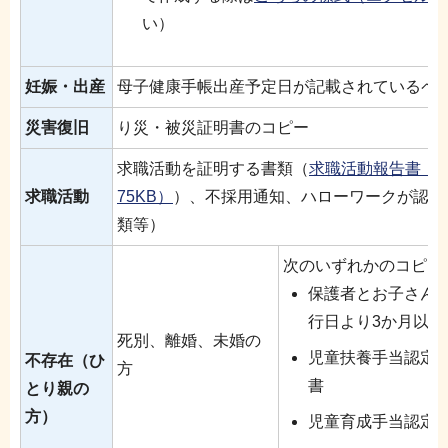
い）
妊娠・出産
母子健康手帳出産予定日が記載されているペ
災害復旧
り災・被災証明書のコピー
求職活動を証明する書類（
求職活動報告書（区
求職活動
75KB）
）、不採用通知、ハローワークが認め
類等）
次のいずれかのコピー
保護者とお子さん
行日より3か月以内
死別、離婚、未婚の
児童扶養手当認定
不存在（ひ
方
書
とり親の
方）
児童育成手当認定