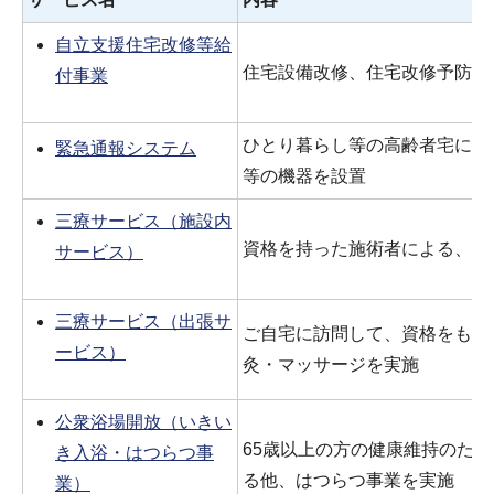
自立支援住宅改修等給
住宅設備改修、住宅改修予防給
付事業
ひとり暮らし等の高齢者宅に見
緊急通報システム
等の機器を設置
三療サービス（施設内
資格を持った施術者による、は
サービス）
三療サービス（出張サ
ご自宅に訪問して、資格をもっ
ービス）
灸・マッサージを実施
公衆浴場開放（いきい
65歳以上の方の健康維持のた
き入浴・はつらつ事
る他、はつらつ事業を実施
業）