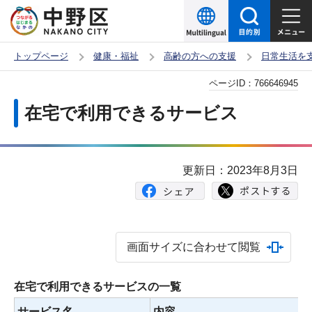
こ
の
ペ
トップページ
健康・福祉
高齢の方への支援
日常生活を
ー
本
ページID：
766646945
ジ
文
の
在宅で利用できるサービス
こ
先
こ
頭
か
で
更新日：2023年8月3日
ら
す
画面サイズに合わせて閲覧
在宅で利用できるサービスの一覧
サービス名
内容