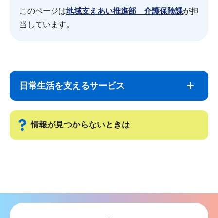
このページは
地域支えあい推進部 介護保険課
が担
当しています。
サ
本
ブ
文
日常生活を支えるサービス
ナ
こ
ビ
こ
ゲ
ま
情報が見つからないときは
ー
で
シ
サ
ョ
ブ
ン
ナ
こ
ビ
こ
ゲ
か