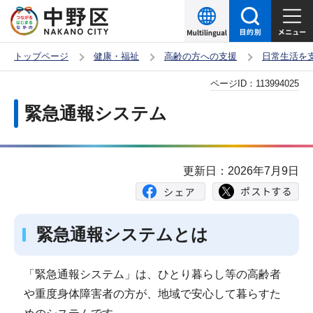
こ
の
ペ
トップページ
健康・福祉
高齢の方への支援
日常生活を
ー
本
ページID：
113994025
ジ
文
の
緊急通報システム
こ
先
こ
頭
か
で
更新日：2026年7月9日
ら
す
緊急通報システムとは
「緊急通報システム」は、ひとり暮らし等の高齢者
や重度身体障害者の方が、地域で安心して暮らすた