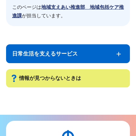
このページは
地域支えあい推進部 地域包括ケア推
進課
が担当しています。
サ
本
ブ
文
日常生活を支えるサービス
ナ
こ
ビ
こ
ゲ
ま
情報が見つからないときは
ー
で
シ
サ
ョ
ブ
ン
ナ
こ
ビ
こ
ゲ
か