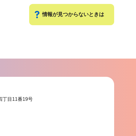
情報が見つからないときは
サ
ブ
ナ
ビ
ゲ
ー
シ
ョ
四丁目11番19号
ン
こ
こ
ま