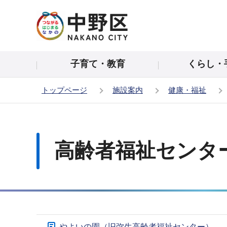
こ
の
ペ
ー
子育て・教育
くらし・
ジ
の
トップページ
施設案内
健康・福祉
先
頭
本
で
文
す
こ
高齢者福祉センタ
こ
か
ら
サ
やよいの園（旧弥生高齢者福祉センター）