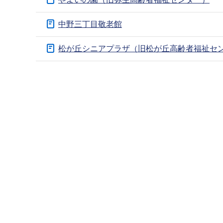
ブ
ナ
中野三丁目敬老館
ビ
ゲ
松が丘シニアプラザ（旧松が丘高齢者福祉セ
ー
本
シ
文
ョ
こ
ン
こ
こ
ま
こ
で
か
ら