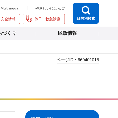
Multilingual
やさしいにほんご
目的別検索
・安全情報
休日・救急診療
ちづくり
区政情報
ページID：
669401018