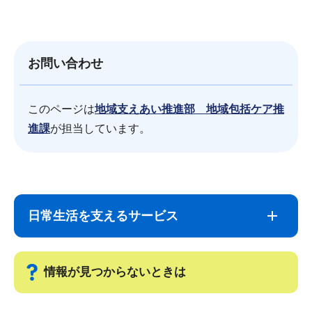
お問い合わせ
このページは
地域支えあい推進部 地域包括ケア推
進課
が担当しています。
サ
本
ブ
文
日常生活を支えるサービス
ナ
こ
ビ
こ
ゲ
ま
情報が見つからないときは
ー
で
シ