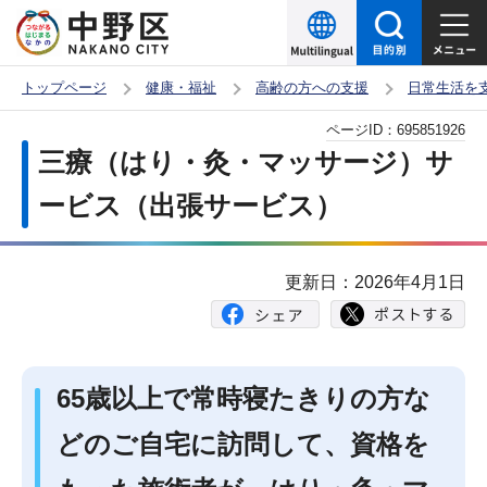
こ
の
ペ
トップページ
健康・福祉
高齢の方への支援
日常生活を
ー
本
ページID：
695851926
ジ
文
三療（はり・灸・マッサージ）サ
の
こ
先
ービス（出張サービス）
こ
頭
か
で
ら
更新日：2026年4月1日
す
65歳以上で常時寝たきりの方な
どのご自宅に訪問して、資格を