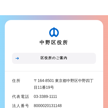
サ
ョ
ブ
ン
ナ
こ
ビ
こ
ゲ
か
ー
ら
中野区役所
シ
ョ
ン
区役所のご案内
こ
こ
ま
住所
〒164-8501 東京都中野区中野四丁
で
目11番19号
代表電話
03-3389-1111
法人番号
8000020131148