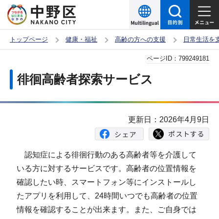
こ
の
ペ
トップページ
健康・福祉
高齢の方への支援
日常生活を
ー
本
ページID：
799249181
ジ
文
の
徘徊高齢者探索サービス
こ
先
こ
頭
か
で
更新日：2026年4月9日
ら
す
認知症による徘徊行動のある高齢者等を介護して
いる方に対するサービスです。高齢者の位置情報を
確認したい時、スマートフォン等にインストールし
たアプリを利用して、24時間いつでも高齢者の位置
情報を確認することが出来ます。また、ご自身では