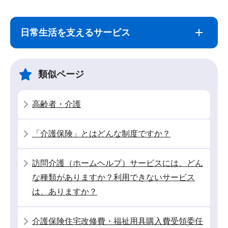
サ
本
ブ
文
日常生活を支えるサービス
ナ
こ
ビ
こ
ゲ
ま
類似ページ
ー
で
シ
高齢者・介護
ョ
ン
「介護保険」とはどんな制度ですか？
こ
こ
訪問介護（ホームヘルプ）サービスには、どん
か
な種類がありますか？利用できないサービス
ら
は、ありますか？
介護保険住宅改修費・福祉用具購入費受領委任