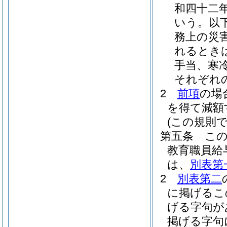
和四十二
いう。以下
務上の災
れるとき
手当、寒
それぞれ
2
前項
の場
を得て減額
(この規則
第五条
こ
教育職員給
は、
別表第
2
別表第二
に掲げるこ
げる字句が
掲げる字句