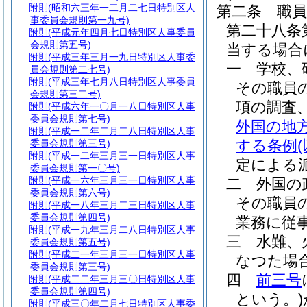
附則
(昭和六三年一二月二七日特別区人
第二条
職
事委員会規則第一九号)
第二十八条
附則
(平成元年四月七日特別区人事委員
会規則第五号)
当する場合
附則
(平成三年三月一九日特別区人事委
一
学校、
員会規則第二七号)
附則
(平成三年七月八日特別区人事委員
その職員
会規則第三二号)
項の調査
附則
(平成六年一〇月一八日特別区人事
委員会規則第七号)
外国の地
附則
(平成一二年二月二八日特別区人事
する条例
委員会規則第三号)
附則
(平成一二年三月三一日特別区人事
定による
委員会規則第一〇号)
附則
(平成一六年三月三一日特別区人事
二
外国の
委員会規則第六号)
その職員
附則
(平成一八年三月二三日特別区人事
委員会規則第四号)
業務に従
附則
(平成一九年三月二八日特別区人事
三
水難、
委員会規則第五号)
附則
(平成二一年三月三一日特別区人事
なつた場
委員会規則第三号)
四
前三号
附則
(平成二二年三月三〇日特別区人事
委員会規則第四号)
という。)
附則
(平成三〇年二月七日特別区人事委