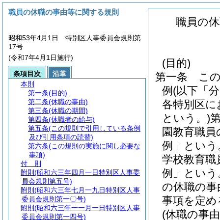
職員の休職の事由等に関する規則
職員の休
昭和53年4月1日 特別区人事委員会規則第
17号
(令和7年4月1日施行)
(目的)
条項目次
沿革
第一条
こ
本則
例
(以下「
第一条
(目的)
第二条
(休職の事由)
各特別区に
第三条
(休職の期間)
という。)
第四条
(休職者の給与)
第五条
(この規則で引用している条例
園教育職員
及び引用条項の読替)
例」という
第六条
(この規則の実施に関し必要な
事項)
学校教育職
付 則
例」という
附則
(昭和六三年四月一日特別区人事委
員会規則第五号)
の休職の事
附則
(昭和六三年七月一九日特別区人事
事項を定め
委員会規則第一〇号)
附則
(昭和六三年一一月一日特別区人事
(休職の事由
委員会規則第一四号)