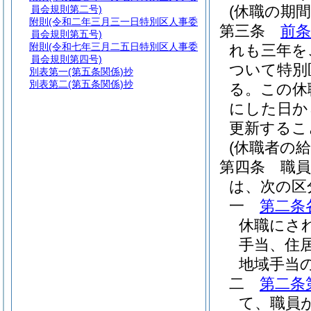
(休職の期間
員会規則第二号)
附則
(令和二年三月三一日特別区人事委
第三条
前条
員会規則第五号)
附則
(令和七年三月二五日特別区人事委
れも三年を
員会規則第四号)
ついて特別
別表第一
(第五条関係)抄
別表第二
(第五条関係)抄
る。
この休
にした日か
更新するこ
(休職者の給
第四条
職
は、次の区
一
第二条
休職にさ
手当、住
地域手当
二
第二条
て、職員