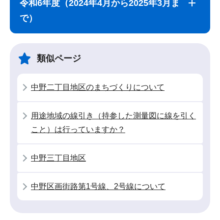
令和6年度（2024年4月から2025年3月ま
ナ
こ
で）
ビ
こ
ゲ
ま
ー
で
類似ページ
シ
ョ
中野二丁目地区のまちづくりについて
ン
こ
用途地域の線引き（持参した測量図に線を引く
こ
こと）は行っていますか？
か
ら
中野三丁目地区
中野区画街路第1号線、2号線について