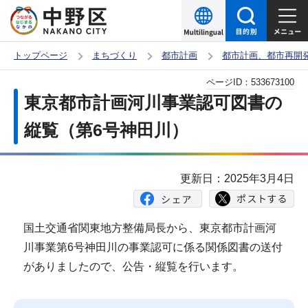
こ
の
ペ
トップページ
まちづくり
都市計画
都市計画、都市再開
ー
本
ページID：
533673100
ジ
文
東京都市計画河川事業認可図書の
の
こ
先
縦覧（第6号神田川）
こ
頭
か
で
ら
更新日：2025年3月4日
す
国土交通省関東地方整備局長から、東京都市計画河
川事業第6号神田川の事業認可に係る関係図書の送付
がありましたので、公告・縦覧を行います。