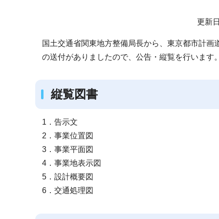
サ
更新日
ブ
国土交通省関東地方整備局長から、東京都市計画道
ナ
の送付がありましたので、公告・縦覧を行います
ビ
ゲ
ー
縦覧図書
シ
ョ
1．告示文
ン
2．事業位置図
こ
3．事業平面図
こ
4．事業地表示図
か
5．設計概要図
ら
6．交通処理図