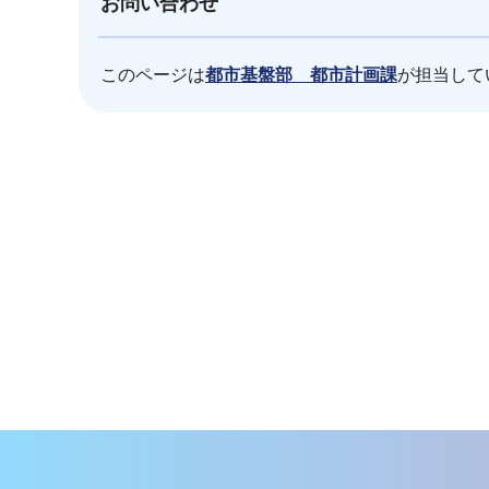
お問い合わせ
このページは
都市基盤部 都市計画課
が担当して
本
文
こ
こ
ま
で