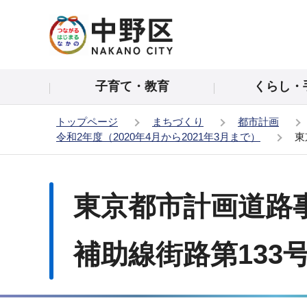
こ
の
ペ
ー
子育て・教育
くらし・
ジ
の
トップページ
まちづくり
都市計画
先
令和2年度（2020年4月から2021年3月まで）
東
頭
で
本
す
文
東京都市計画道路
こ
こ
か
補助線街路第133
ら