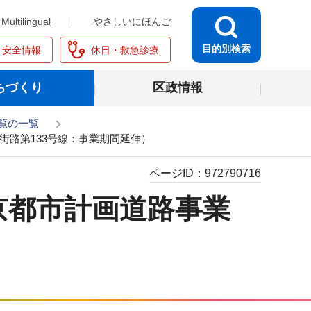
Multilingual
やさしいにほんご
目的別検索
・安全情報
休日・救急診療
ちづくり
区政情報
覧の一覧
路第133号線：事業期間延伸）
ページID：
972790716
京都市計画道路事業