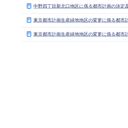
サ
中野四丁目新北口地区に係る都市計画の決定
ブ
ナ
東京都市計画生産緑地地区の変更に係る都市
ビ
ゲ
東京都市計画生産緑地地区の変更に係る都市
ー
本
シ
文
ョ
こ
ン
こ
こ
ま
こ
で
か
ら