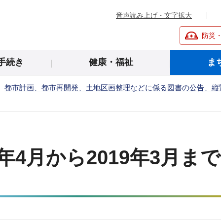
音声読み上げ・文字拡大
防災
手続き
健康・福祉
ま
都市計画、都市再開発、土地区画整理などに係る図書の公告、縦
8年4月から2019年3月ま