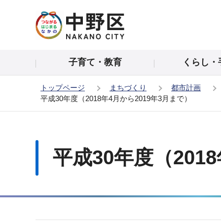
こ
の
ペ
ー
子育て・教育
くらし・
ジ
の
トップページ
まちづくり
都市計画
先
平成30年度（2018年4月から2019年3月まで）
頭
で
本
す
文
こ
平成30年度（201
こ
か
ら