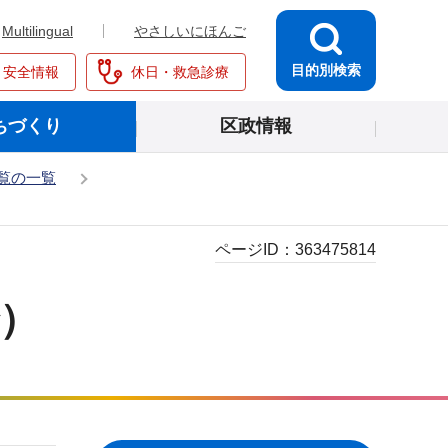
Multilingual
やさしいにほんご
目的別検索
・安全情報
休日・救急診療
ちづくり
区政情報
覧の一覧
ページID：
363475814
で）