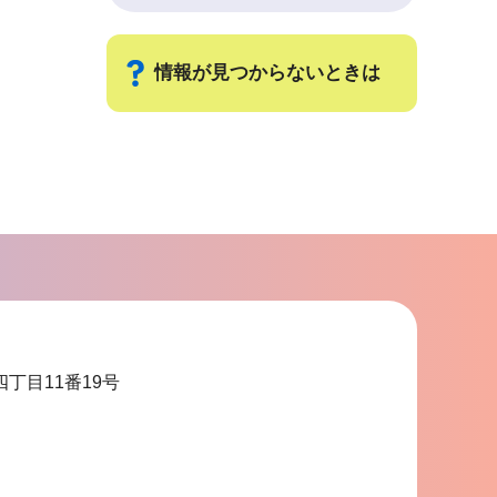
情報が見つからないときは
サ
ブ
ナ
ビ
ゲ
ー
シ
ョ
四丁目11番19号
ン
こ
こ
ま