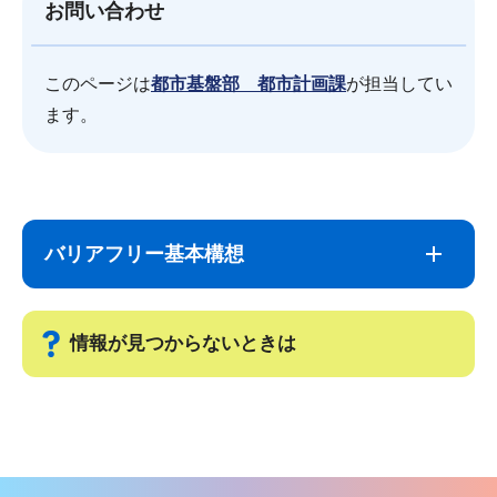
お問い合わせ
このページは
都市基盤部 都市計画課
が担当してい
ます。
サ
本
ブ
文
バリアフリー基本構想
ナ
こ
ビ
こ
ゲ
ま
情報が見つからないときは
ー
で
シ
サ
ョ
ブ
ン
ナ
こ