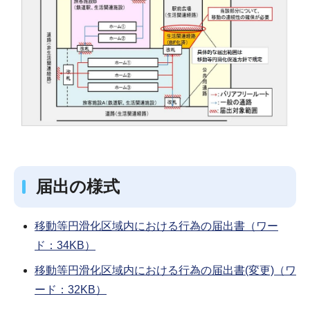
届出の様式
移動等円滑化区域内における行為の届出書（ワー
ド：34KB）
移動等円滑化区域内における行為の届出書(変更)（ワ
ード：32KB）