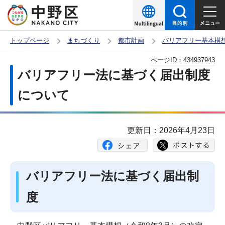
こ
の
ペ
トップページ
まちづくり
都市計画
バリアフリー基本構
ー
本
ページID：
434937943
ジ
文
バリアフリー法に基づく届出制度
の
こ
先
について
こ
頭
か
で
ら
更新日：2026年4月23日
す
バリアフリー法に基づく届出制
度