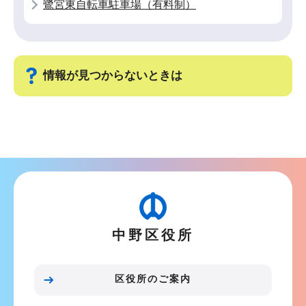
鷺宮東自転車駐車場（有料制）
情報が見つからないときは
サ
ブ
ナ
ビ
ゲ
ー
中野区役所
シ
ョ
ン
区役所のご案内
こ