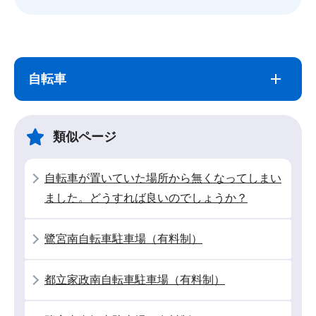
サ
本
ブ
文
自転車
ナ
こ
ビ
こ
ゲ
ま
類似ページ
ー
で
シ
自転車が置いていた場所から無くなってしまい
ョ
ました。どうすれば良いのでしょうか？
ン
こ
鷺宮南自転車駐車場（有料制）
こ
か
都立家政南自転車駐車場（有料制）
ら