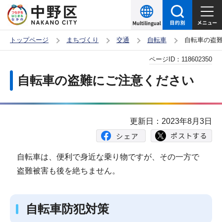
こ
の
ペ
トップページ
まちづくり
交通
自転車
自転車の盗
ー
本
ページID：
118602350
ジ
文
の
自転車の盗難にご注意ください
こ
先
こ
頭
か
で
更新日：2023年8月3日
ら
す
自転車は、便利で身近な乗り物ですが、その一方で
盗難被害も後を絶ちません。
自転車防犯対策