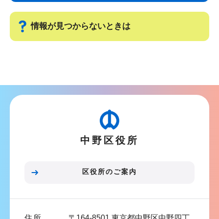
ビ
こ
ゲ
ま
情報が見つからないときは
ー
で
シ
サ
ョ
ブ
ン
ナ
こ
ビ
こ
ゲ
か
ー
ら
中野区役所
シ
ョ
ン
区役所のご案内
こ
こ
ま
住所
〒164-8501 東京都中野区中野四丁