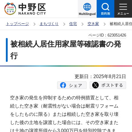
こ
の
ペ
トップページ
まちづくり
住宅
空き家
被相続人居
ー
本
ページID：
623051426
ジ
文
被相続人居住用家屋等確認書の発
の
こ
先
行
こ
頭
か
で
ら
更新日：2025年8月21日
す
空き家の発生を抑制するための特例措置として、相
続した空き家（耐震性がない場合は耐震リフォーム
をしたものに限る）または相続した空き家を取り壊
した後の土地を譲渡した場合には、その空き家また
は土地の譲渡所得から3,000万円を特別控除できま