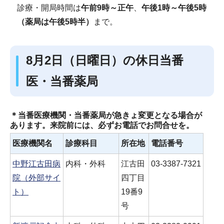
診療・開局時間は
午前9時～正午
、
午後1時～午後5時
（薬局は午後5時半）
まで。
8月2日（日曜日）の休日当番
医・当番薬局
＊当番医療機関・当番薬局が急きょ変更となる場合が
あります。来院前には、必ずお電話でお問合せを。
医療機関名
診療科目
所在地
電話番号
中野江古田病
内科・外科
江古田
03-3387-7321
院（外部サイ
四丁目
ト）
19番9
号