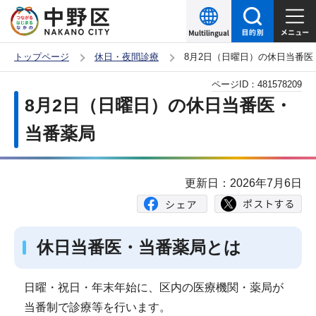
こ
の
ペ
トップページ
休日・夜間診療
8月2日（日曜日）の休日当番医
ー
本
ページID：
481578209
ジ
文
8月2日（日曜日）の休日当番医・
の
こ
先
当番薬局
こ
頭
か
で
ら
更新日：2026年7月6日
す
休日当番医・当番薬局とは
日曜・祝日・年末年始に、区内の医療機関・薬局が
当番制で診療等を行います。