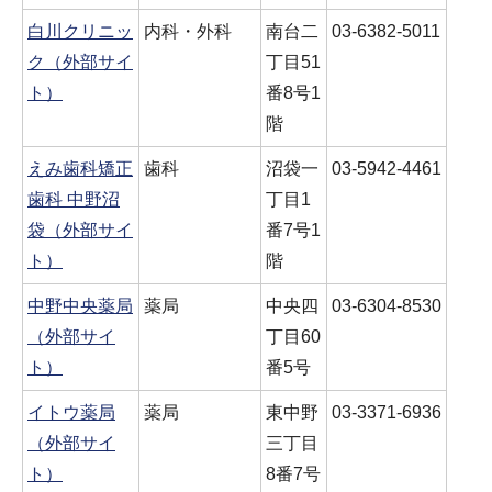
白川クリニッ
内科・外科
南台二
03-6382-5011
ク（外部サイ
丁目51
ト）
番8号1
階
えみ歯科矯正
歯科
沼袋一
03-5942-4461
歯科 中野沼
丁目1
袋（外部サイ
番7号1
ト）
階
中野中央薬局
薬局
中央四
03-6304-8530
（外部サイ
丁目60
ト）
番5号
イトウ薬局
薬局
東中野
03-3371-6936
（外部サイ
三丁目
ト）
8番7号