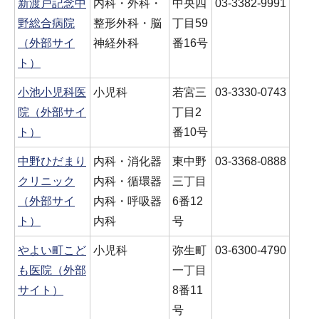
新渡戸記念中
内科・外科・
中央四
03-3382-9991
野総合病院
整形外科・脳
丁目59
（外部サイ
神経外科
番16号
ト）
小池小児科医
小児科
若宮三
03-3330-0743
院（外部サイ
丁目2
ト）
番10号
中野ひだまり
内科・消化器
東中野
03-3368-0888
クリニック
内科・循環器
三丁目
（外部サイ
内科・呼吸器
6番12
ト）
内科
号
やよい町こど
小児科
弥生町
03-6300-4790
も医院（外部
一丁目
サイト）
8番11
号