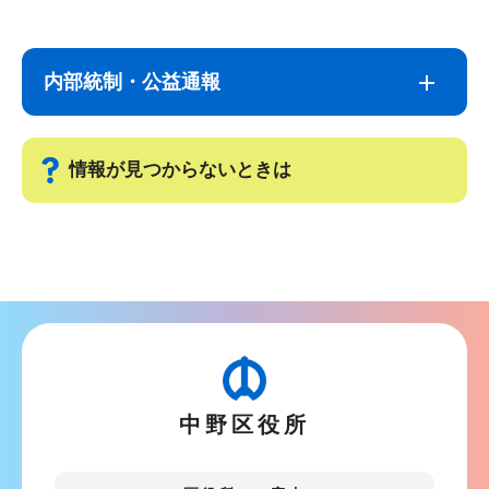
サ
本
ブ
文
内部統制・公益通報
ナ
こ
ビ
こ
ゲ
ま
情報が見つからないときは
ー
で
シ
サ
ョ
ブ
ン
ナ
こ
ビ
こ
ゲ
か
ー
ら
中野区役所
シ
ョ
ン