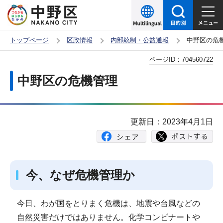
こ
の
ペ
トップページ
区政情報
内部統制・公益通報
中野区の危
ー
本
ページID：
704560722
ジ
文
の
中野区の危機管理
こ
先
こ
頭
か
で
更新日：2023年4月1日
ら
す
今、なぜ危機管理か
今日、わが国をとりまく危機は、地震や台風などの
自然災害だけではありません。化学コンビナートや