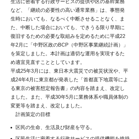
生活に密着する行政サービスの提供や区の基幹業務
など、「継続の必要性の高い通常業務」は、事態発
生時においても、なるべく中断させることなく、ま
た、中断した場合においても、できうる限り早期に
復旧するための必要な取組みを定めるために平成22
年2月に「中野区政のBCP（中野区事業継続計画）」
を策定しました。本計画は適切な運用を実現するた
め適宜見直すこととしています。
平成25年3月には、東日本大震災での被災状況や、平
成24年4月に東京都が発表した「首都直下地震等によ
る東京の被害想定報告書」の内容を踏まえ、改定し
ました。また、平成30年5月に業務体系や職員体制の
変更等を踏まえ、改定しました。
計画策定の目標
区民の生命、生活及び財産を守る。
区民生活に密着する行政サービスの提供機能を維持