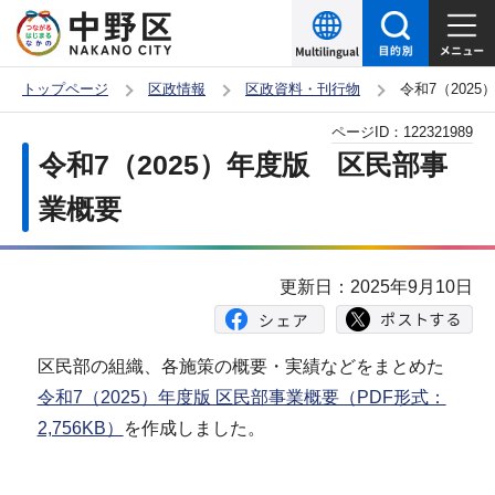
こ
の
ペ
トップページ
区政情報
区政資料・刊行物
令和7（202
ー
本
ページID：
122321989
ジ
文
令和7（2025）年度版 区民部事
の
こ
先
業概要
こ
頭
か
で
ら
更新日：2025年9月10日
す
区民部の組織、各施策の概要・実績などをまとめた
令和7（2025）年度版 区民部事業概要（PDF形式：
2,756KB）
を作成しました。