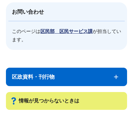
お問い合わせ
このページは
区民部 区民サービス課
が担当してい
ます。
サ
本
ブ
文
区政資料・刊行物
ナ
こ
ビ
こ
ゲ
ま
情報が見つからないときは
ー
で
シ
サ
ョ
ブ
ン