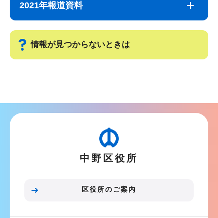
ブ
文
2021年報道資料
ナ
こ
ビ
こ
ゲ
ま
情報が見つからないときは
ー
で
シ
サ
ョ
ブ
ン
ナ
こ
ビ
こ
ゲ
か
ー
ら
中野区役所
シ
ョ
ン
区役所のご案内
こ
こ