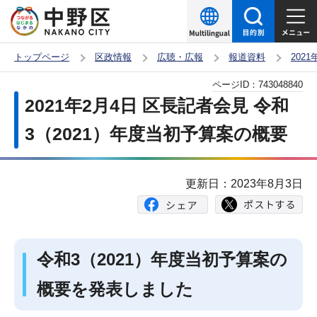
こ
の
ペ
トップページ
区政情報
広聴・広報
報道資料
202
ー
本
ページID：
743048840
ジ
文
2021年2月4日 区長記者会見 令和
の
こ
先
3（2021）年度当初予算案の概要
こ
頭
か
で
ら
更新日：2023年8月3日
す
令和3（2021）年度当初予算案の
概要を発表しました