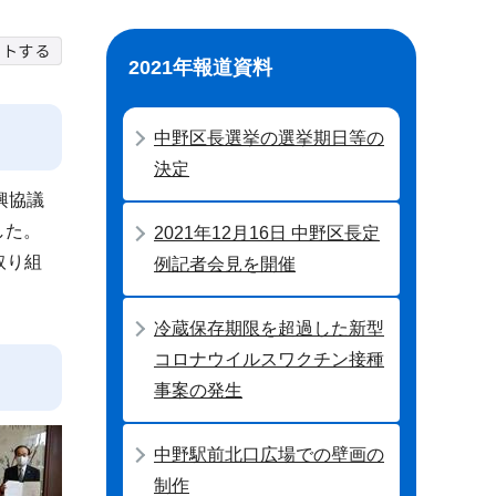
2021年報道資料
中野区長選挙の選挙期日等の
決定
興協議
した。
2021年12月16日 中野区長定
取り組
例記者会見を開催
冷蔵保存期限を超過した新型
コロナウイルスワクチン接種
事案の発生
中野駅前北口広場での壁画の
制作