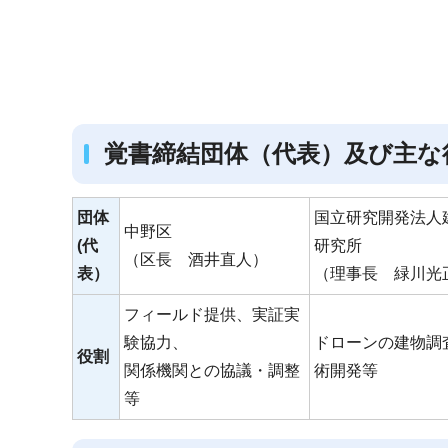
覚書締結団体（代表）及び主な
団体
国立研究開発法人
中野区
(代
研究所
（区長 酒井直人）
表）
（理事長 緑川光
フィールド提供、実証実
験協力、
ドローンの建物調
役割
関係機関との協議・調整
術開発等
等