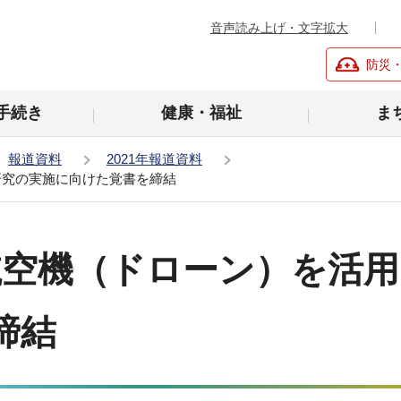
音声読み上げ・文字拡大
防災
手続き
健康・福祉
ま
報道資料
2021年報道資料
研究の実施に向けた覚書を締結
航空機（ドローン）を活
締結