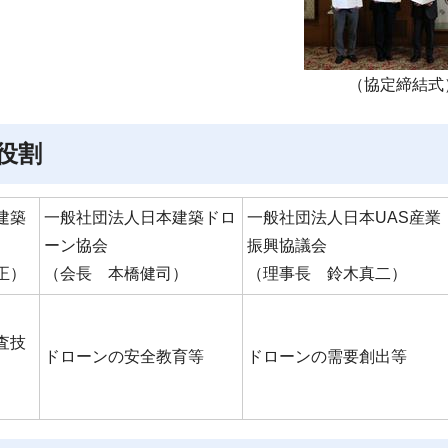
（協定締結式
役割
建築
一般社団法人日本建築ドロ
一般社団法人日本UAS産業
ーン協会
振興協議会
正）
（会長 本橋健司）
（理事長 鈴木真二）
査技
ドローンの安全教育等
ドローンの需要創出等