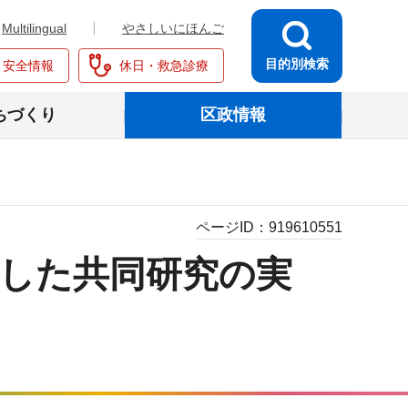
Multilingual
やさしいにほんご
目的別検索
・安全情報
休日・救急診療
ちづくり
区政情報
ページID：
919610551
用した共同研究の実