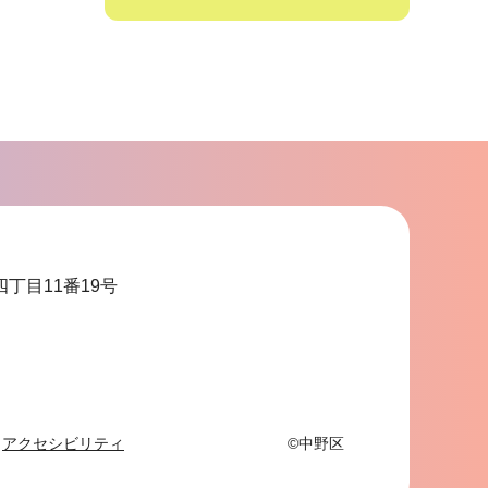
サ
ブ
ナ
ビ
ゲ
ー
シ
ョ
四丁目11番19号
ン
こ
こ
ま
で
アクセシビリティ
©中野区