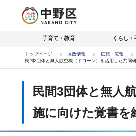
こ
の
ペ
ー
子育て・教育
くらし・
ジ
の
トップページ
区政情報
広聴・広報
先
民間3団体と無人航空機（ドローン）を活用した共同
頭
で
本
す
文
民間3団体と無人
こ
こ
か
施に向けた覚書を
ら