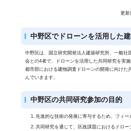
サ
更新
ブ
ナ
中野区でドローンを活用した建
ビ
ゲ
ー
中野区は、国立研究開発法人建築研究所、一般社団
シ
会との4者で、ドローンを活用した共同研究を実施
ョ
都市部における建物調査ドローンの開発に向けた
ン
んでいきます。
こ
こ
中野区の共同研究参加の目的
か
ら
先進的な技術の発展に寄与するため、フィー
共同研究を通じて、区政課題におけるドロー