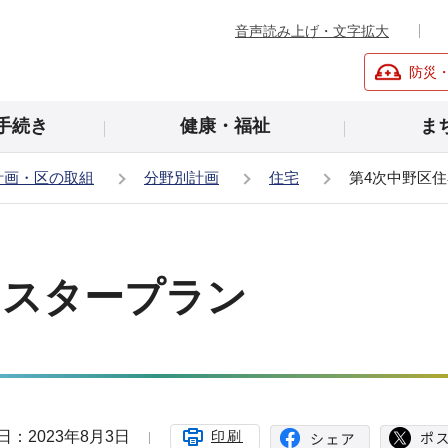
音声読み上げ・文字拡大
防災
手続き
健康・福祉
ま
計画・区の取組
分野別計画
住宅
第4次中野区
マスタープラン
日：2023年8月3日
印刷