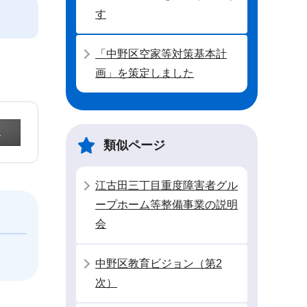
す
「中野区空家等対策基本計
画」を策定しました
類似ページ
江古田三丁目重度障害者グル
ープホーム等整備事業の説明
会
中野区教育ビジョン（第2
次）