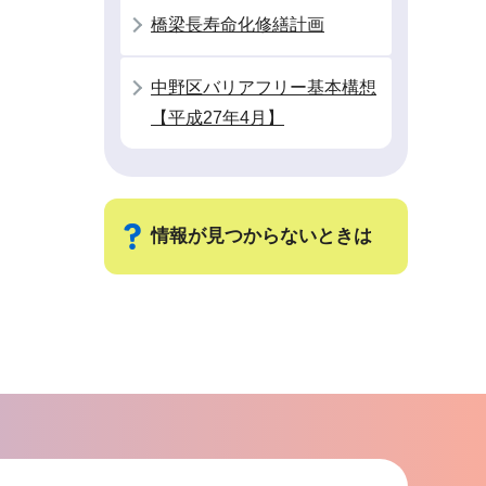
橋梁長寿命化修繕計画
中野区バリアフリー基本構想
【平成27年4月】
情報が見つからないときは
サ
ブ
ナ
ビ
ゲ
ー