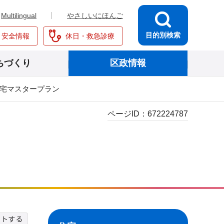
Multilingual
やさしいにほんご
目的別検索
・安全情報
休日・救急診療
ちづくり
区政情報
住宅マスタープラン
ページID：
672224787