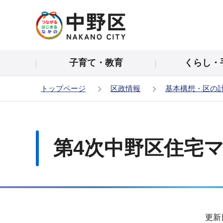
こ
の
ペ
ー
子育て・教育
くらし・
ジ
の
トップページ
区政情報
基本構想・区の
先
頭
本
で
文
す
こ
第4次中野区住宅
こ
か
ら
サ
更新