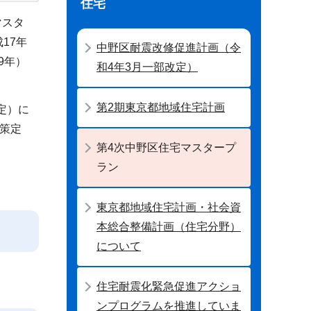
住宅
マスタ
17年
中野区耐震改修促進計画（令
9年）
和4年3月一部改定）
第2期東京都地域住宅計画
定）に
策定
第4次中野区住宅マスタープ
ラン
東京都地域住宅計画・社会資
本総合整備計画（住宅分野）
について
住宅耐震化緊急促進アクショ
ンプログラムを推進していま