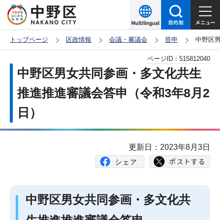
こ
の
ペ
トップページ
区政情報
会議・審議会
答申
中野区男
ー
本
ページID：
515812040
ジ
文
中野区男女共同参画・多文化共生
の
こ
先
推進推進審議会答申（令和3年8月2
こ
頭
日）
か
で
ら
す
更新日：2023年8月3日
中野区男女共同参画・多文化共