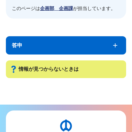
このページは
企画部 企画課
が担当しています。
サ
本
ブ
文
答申
ナ
こ
ビ
こ
ゲ
ま
情報が見つからないときは
ー
で
シ
サ
ョ
ブ
ン
ナ
こ
ビ
こ
ゲ
か
ー