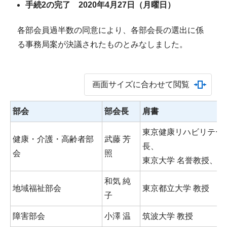
手続2の完了 2020年4月27日（月曜日）
各部会員過半数の同意により、各部会長の選出に係
る事務局案が決議されたものとみなしました。
画面サイズに合わせて閲覧
部会
部会長
肩書
東京健康リハビリテー
健康・介護・高齢者部
武藤 芳
長、
会
照
東京大学 名誉教授、医
和気 純
地域福祉部会
東京都立大学 教授
子
障害部会
小澤 温
筑波大学 教授