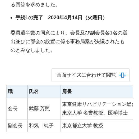
る回答を求めました。
手続1の完了 2020年4月14日（火曜日）
委員過半数の同意により、会長及び副会長各1名の選
出並びに部会の設置に係る事務局案が決議されたも
のとみなしました。
画面サイズに合わせて閲覧
職
氏名
肩書
東京健康リハビリテーション総合研
会長
武藤 芳照
東京大学 名誉教授、医学博士
副会長
和気 純子
東京都立大学 教授