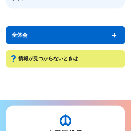
サ
本
ブ
文
全体会
ナ
こ
ビ
こ
ゲ
ま
情報が見つからないときは
ー
で
シ
サ
ョ
ブ
ン
ナ
こ
ビ
こ
ゲ
か
ー
ら
シ