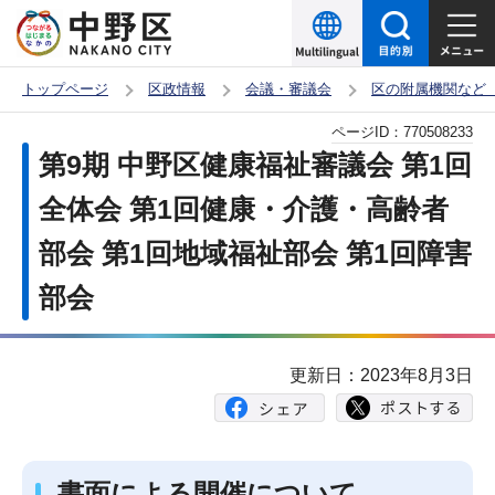
こ
の
ペ
トップページ
区政情報
会議・審議会
区の附属機関など
ー
本
ページID：
770508233
ジ
文
第9期 中野区健康福祉審議会 第1回
の
こ
先
全体会 第1回健康・介護・高齢者
こ
頭
部会 第1回地域福祉部会 第1回障害
か
で
ら
部会
す
更新日：2023年8月3日
書面による開催について