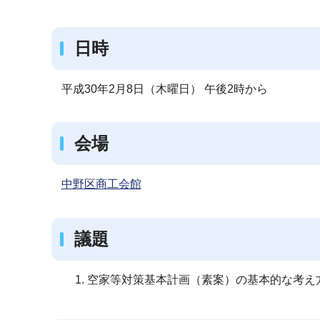
ブ
ナ
日時
ビ
ゲ
ー
平成30年2月8日（木曜日） 午後2時から
シ
ョ
会場
ン
こ
中野区商工会館
こ
か
ら
議題
空家等対策基本計画（素案）の基本的な考え