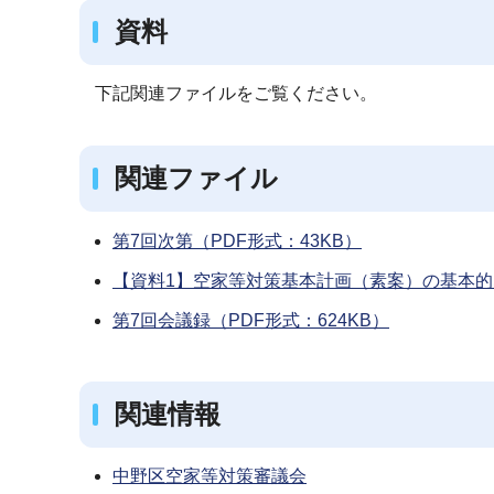
資料
下記関連ファイルをご覧ください。
関連ファイル
第7回次第（PDF形式：43KB）
【資料1】空家等対策基本計画（素案）の基本的な
第7回会議録（PDF形式：624KB）
関連情報
中野区空家等対策審議会