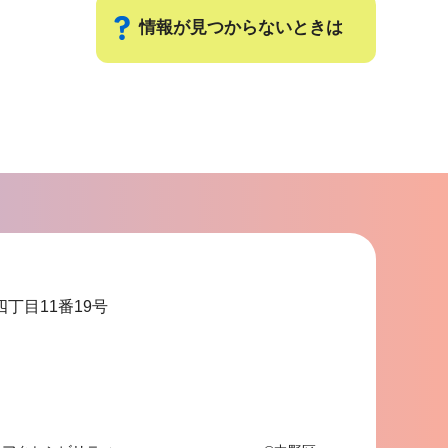
情報が見つからないときは
サ
ブ
ナ
ビ
ゲ
ー
シ
ョ
四丁目11番19号
ン
こ
こ
ま
で