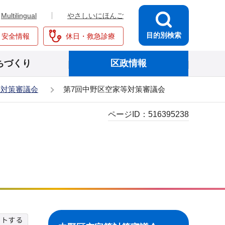
Multilingual
やさしいにほんご
目的別検索
・安全情報
休日・救急診療
ちづくり
区政情報
等対策審議会
第7回中野区空家等対策審議会
ページID：
516395238