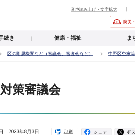
音声読み上げ・文字拡大
防災
手続き
健康・福祉
ま
区の附属機関など（審議会、審査会など）
中野区空家
等対策審議会
日：2023年8月3日
印刷