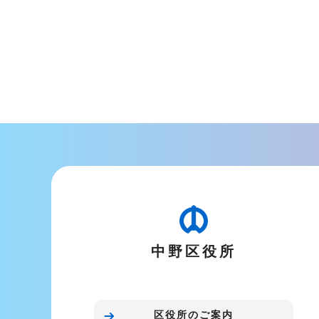
こ
ま
で
中野区役所
区役所のご案内