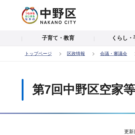
こ
の
ペ
ー
子育て・教育
くらし・
ジ
の
トップページ
区政情報
会議・審議会
先
頭
本
で
文
す
こ
第7回中野区空家
こ
か
ら
サ
更新