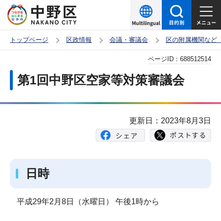
こ
の
ペ
トップページ
区政情報
会議・審議会
区の附属機関など
ー
本
ページID：
688512514
ジ
文
の
第1回中野区空家等対策審議会
こ
先
こ
頭
か
で
更新日：2023年8月3日
ら
す
日時
平成29年2月8日（水曜日） 午後1時から