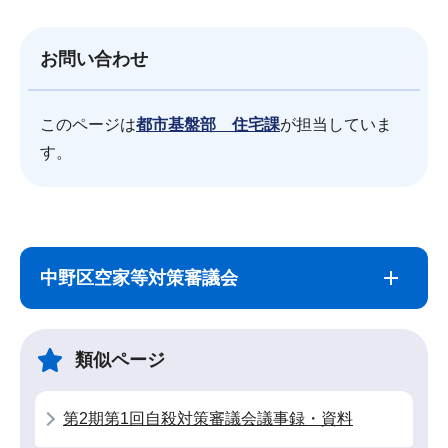
お問い合わせ
このページは
都市基盤部 住宅課
が担当していま
す。
サ
本
ブ
文
中野区空家等対策審議会
ナ
こ
ビ
こ
ゲ
ま
類似ページ
ー
で
シ
第2期第1回自殺対策審議会議事録・資料
ョ