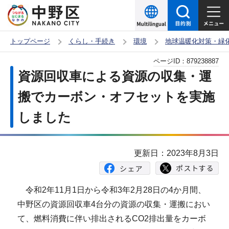
こ
の
ペ
トップページ
くらし・手続き
環境
地球温暖化対策・緑
ー
本
ページID：
879238887
ジ
文
資源回収車による資源の収集・運
の
こ
先
搬でカーボン・オフセットを実施
こ
頭
しました
か
で
ら
す
更新日：2023年8月3日
令和2年11月1日から令和3年2月28日の4か月間、
中野区の資源回収車4台分の資源の収集・運搬におい
て、燃料消費に伴い排出されるCO2排出量をカーボ