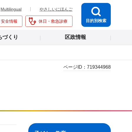
Multilingual
やさしいにほんご
目的別検索
・安全情報
休日・救急診療
ちづくり
区政情報
ページID：
719344968