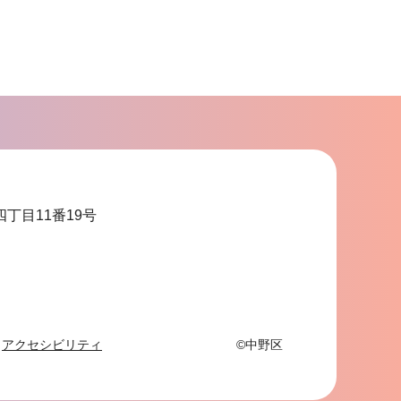
サ
ブ
ナ
ビ
ゲ
ー
シ
ョ
四丁目11番19号
ン
こ
こ
ま
で
アクセシビリティ
©中野区