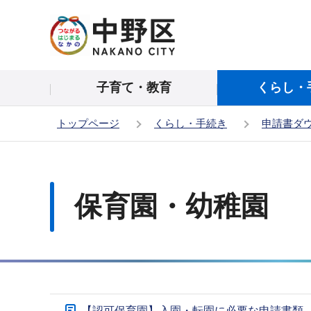
こ
の
ペ
ー
子育て・教育
くらし・
ジ
の
トップページ
くらし・手続き
申請書ダ
先
頭
本
で
文
す
こ
保育園・幼稚園
こ
か
ら
サ
【認可保育園】入園・転園に必要な申請書類