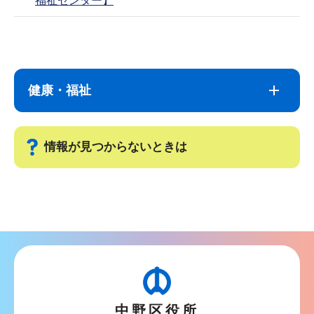
福祉センター】
サ
本
ブ
文
ナ
こ
健康・福祉
ビ
こ
ゲ
ま
ー
で
情報が見つからないときは
シ
ョ
サ
ン
ブ
こ
ナ
こ
ビ
か
ゲ
ら
ー
中野区役所
シ