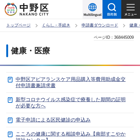
こ
の
ペ
トップページ
くらし・手続き
申請書ダウンロード
健康
ー
本
ページID：
368445009
ジ
文
の
健康・医療
こ
先
こ
頭
か
で
中野区アピアランスケア用品購入等費用助成金交
ら
す
付申請書兼請求書
新型コロナウイルス感染症で療養した期間の証明
が必要な方へ
電子申請による区民健診の申込み
こころの健康に関する相談申込み【南部すこやか