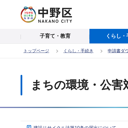
こ
の
ペ
ー
子育て・教育
くらし・
ジ
の
トップページ
くらし・手続き
申請書ダ
先
頭
本
で
文
す
こ
まちの環境・公害
こ
か
ら
サ
建設リサイクル法第10条の届出について