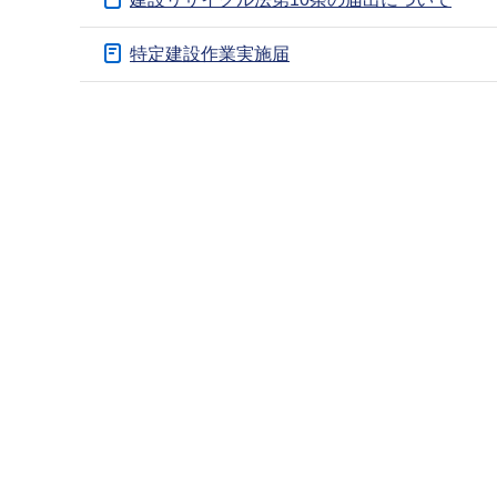
ブ
ナ
特定建設作業実施届
ビ
ゲ
本
ー
文
シ
こ
ョ
こ
ン
ま
こ
で
こ
か
ら