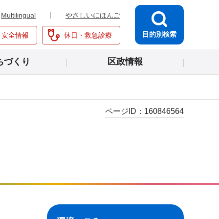
Multilingual
やさしいにほんご
目的別検索
・安全情報
休日・救急診療
ちづくり
区政情報
ページID：
160846564