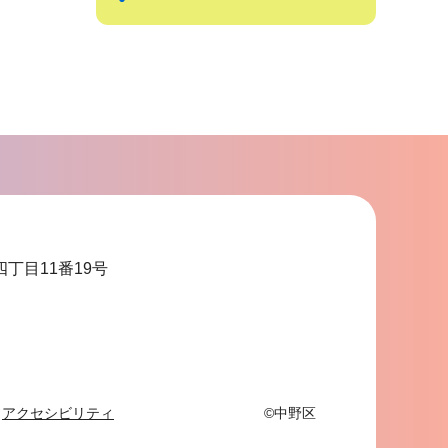
サ
ブ
ナ
ビ
ゲ
ー
シ
ョ
四丁目11番19号
ン
こ
こ
ま
で
アクセシビリティ
©中野区