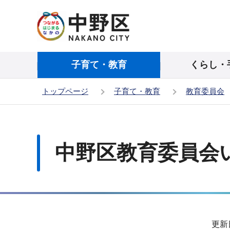
こ
の
ペ
ー
子育て・教育
くらし・
ジ
の
トップページ
子育て・教育
教育委員会
先
頭
本
で
文
す
こ
中野区教育委員会
こ
か
ら
サ
更新