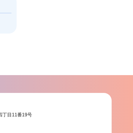
こ
ま
で
四丁目11番19号