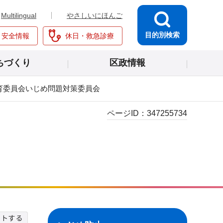
Multilingual
やさしいにほんご
目的別検索
・安全情報
休日・救急診療
ちづくり
区政情報
育委員会いじめ問題対策委員会
ページID：
347255734