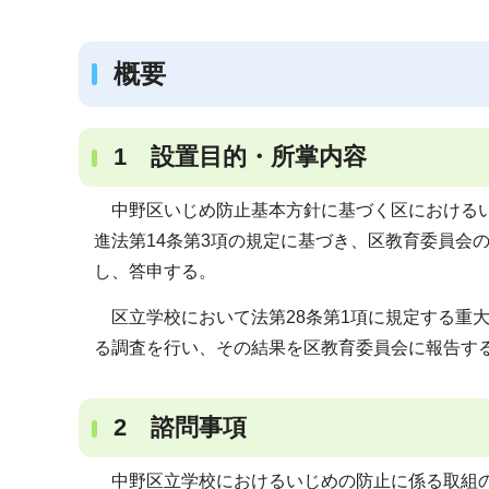
ブ
ナ
概要
ビ
ゲ
ー
1 設置目的・所掌内容
シ
ョ
中野区いじめ防止基本方針に基づく区におけるい
ン
進法第14条第3項の規定に基づき、区教育委員会
こ
し、答申する。
こ
区立学校において法第28条第1項に規定する重
か
る調査を行い、その結果を区教育委員会に報告す
ら
2 諮問事項
中野区立学校におけるいじめの防止に係る取組の