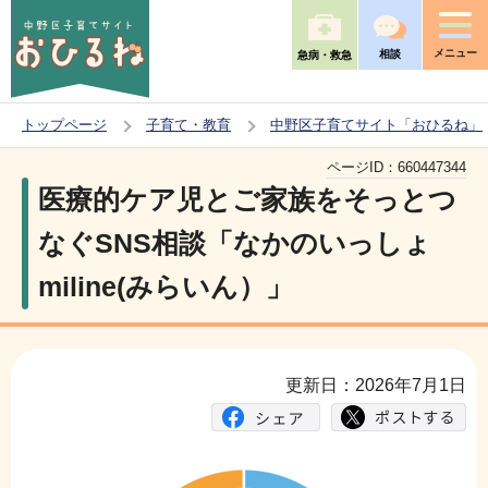
こ
の
メニュー
相談
急病・救急
ペ
ー
トップページ
子育て・教育
中野区子育てサイト「おひるね」
ジ
本
の
ページID：
660447344
文
医療的ケア児とご家族をそっとつ
先
こ
頭
なぐSNS相談「なかのいっしょ
こ
で
miline(みらいん）」
か
す
ら
更新日：2026年7月1日