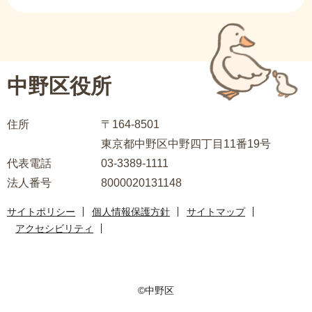
ン
サ
こ
ブ
こ
ナ
か
ビ
ら
中野区役所
ゲ
ー
住所
〒164-8501
シ
東京都中野区中野四丁目11番19号
ョ
代表電話
03-3389-1111
ン
法人番号
8000020131148
こ
こ
サイトポリシー
個人情報保護方針
サイトマップ
ま
アクセシビリティ
で
©中野区