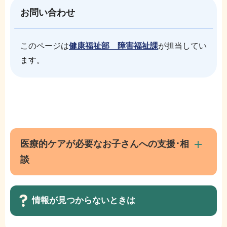
お問い合わせ
このページは
健康福祉部 障害福祉課
が担当してい
ます。
本
サ
文
ブ
こ
ナ
医療的ケアが必要なお子さんへの支援･相
こ
ビ
談
ま
ゲ
で
ー
シ
情報が見つからないときは
ョ