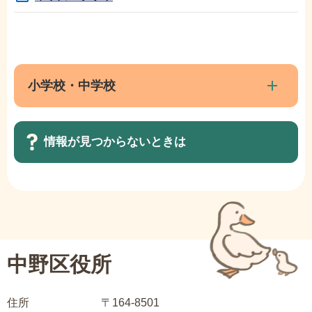
本
サ
文
ブ
こ
ナ
小学校・中学校
こ
ビ
ま
ゲ
で
情報が見つからないときは
ー
シ
ョ
サ
ン
ブ
こ
ナ
こ
ビ
中野区役所
か
ゲ
ら
ー
住所
〒164-8501
シ