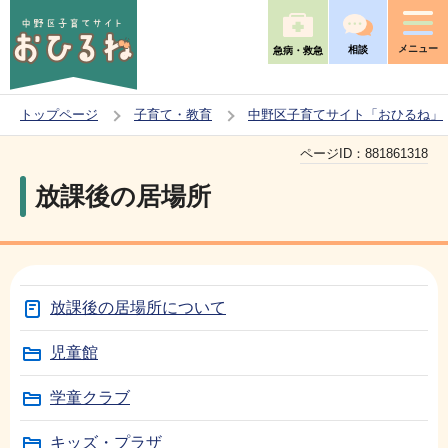
こ
の
メニュー
相談
急病・救急
ペ
ー
トップページ
子育て・教育
中野区子育てサイト「おひるね」
ジ
本
の
ページID：
881861318
文
先
放課後の居場所
こ
頭
こ
で
か
す
ら
放課後の居場所について
児童館
学童クラブ
キッズ・プラザ