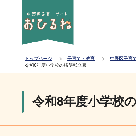
こ
の
ペ
ー
ジ
の
先
トップページ
子育て・教育
中野区子育
頭
令和8年度小学校の標準献立表
で
本
す
文
こ
令和8年度小学校
こ
か
ら