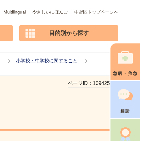
Multilingual
やさしいにほんご
中野区トップページへ
目的別から探す
校
小学校・中学校に関すること
急病・救急
ページID：
109425398
相談