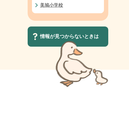
美鳩小学校
情報が見つからないときは
サ
ブ
ナ
ビ
ゲ
ー
シ
ョ
ン
こ