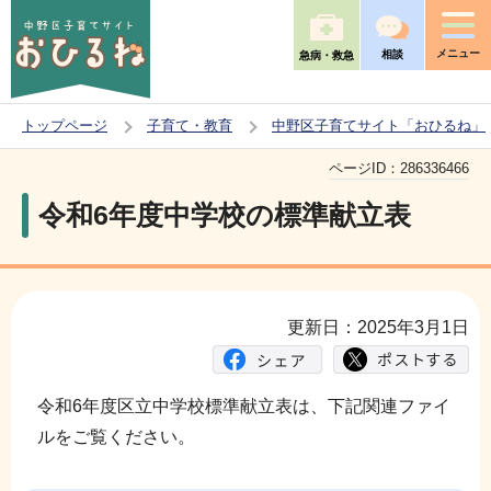
こ
の
メニュー
相談
急病・救急
ペ
ー
トップページ
子育て・教育
中野区子育てサイト「おひるね」
ジ
本
の
ページID：
286336466
文
先
令和6年度中学校の標準献立表
こ
頭
こ
で
か
す
ら
更新日：2025年3月1日
令和6年度区立中学校標準献立表は、下記関連ファイ
ルをご覧ください。