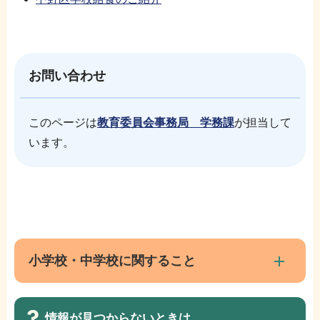
お問い合わせ
このページは
教育委員会事務局 学務課
が担当して
います。
本
サ
文
ブ
こ
ナ
小学校・中学校に関すること
こ
ビ
ま
ゲ
で
情報が見つからないときは
ー