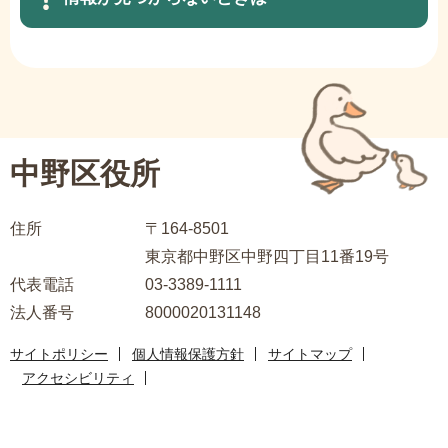
シ
ョ
サ
ン
ブ
こ
ナ
こ
ビ
中野区役所
か
ゲ
ら
ー
住所
〒164-8501
シ
東京都中野区中野四丁目11番19号
ョ
代表電話
03-3389-1111
ン
法人番号
8000020131148
こ
こ
サイトポリシー
個人情報保護方針
サイトマップ
ま
アクセシビリティ
で