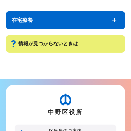
ブ
文
ナ
こ
在宅療養
ビ
こ
ゲ
ま
ー
で
情報が見つからないときは
シ
ョ
サ
ン
ブ
こ
ナ
こ
ビ
か
ゲ
ら
ー
中野区役所
シ
ョ
ン
区役所のご案内