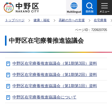
こ
の
ペ
トップページ
健康・福祉
高齢の方への支援
在宅療養
ー
本
ページID：
720920705
ジ
文
の
中野区在宅療養推進協議会
こ
先
こ
頭
か
で
中野区在宅療養推進協議会（第1期第3回）資料
ら
す
中野区在宅療養推進協議会（第1期第2回）資料
中野区在宅療養推進協議会（第1期第1回）資料
中野区在宅療養推進協議会について
サ
本